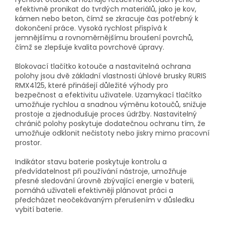
efektivně pronikat do tvrdých materiálů, jako je kov,
kámen nebo beton, čímž se zkracuje čas potřebný k
dokončení práce. Vysoká rychlost přispívá k
jemnějšímu a rovnoměrnějšímu broušení povrchů,
čímž se zlepšuje kvalita povrchové úpravy.
Blokovací tlačítko kotouče a nastavitelná ochrana
polohy jsou dvě základní vlastnosti úhlové brusky RURIS
RMX4125, které přinášejí důležité výhody pro
bezpečnost a efektivitu uživatele. Uzamykací tlačítko
umožňuje rychlou a snadnou výměnu kotoučů, snižuje
prostoje a zjednodušuje proces údržby. Nastavitelný
chránič polohy poskytuje dodatečnou ochranu tím, že
umožňuje odklonit nečistoty nebo jiskry mimo pracovní
prostor.
Indikátor stavu baterie poskytuje kontrolu a
předvídatelnost při používání nástroje, umožňuje
přesné sledování úrovně zbývající energie v baterii,
pomáhá uživateli efektivněji plánovat práci a
předcházet neočekávaným přerušením v důsledku
vybití baterie.