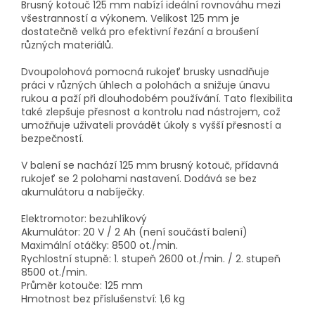
Brusný kotouč 125 mm nabízí ideální rovnováhu mezi
všestranností a výkonem. Velikost 125 mm je
dostatečně velká pro efektivní řezání a broušení
různých materiálů.
Dvoupolohová pomocná rukojeť brusky usnadňuje
práci v různých úhlech a polohách a snižuje únavu
rukou a paží při dlouhodobém používání. Tato flexibilita
také zlepšuje přesnost a kontrolu nad nástrojem, což
umožňuje uživateli provádět úkoly s vyšší přesností a
bezpečností.
V balení se nachází 125 mm brusný kotouč, přídavná
rukojeť se 2 polohami nastavení. Dodává se bez
akumulátoru a nabíječky.
Elektromotor: bezuhlíkový
Akumulátor: 20 V / 2 Ah (není součástí balení)
Maximální otáčky: 8500 ot./min.
Rychlostní stupně: 1. stupeň 2600 ot./min. / 2. stupeň
8500 ot./min.
Průměr kotouče: 125 mm
Hmotnost bez příslušenství: 1,6 kg