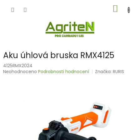
Přejít
NÁKUP
na
obsah
KOŠÍK
Aku úhlová bruska RMX4125
4125RMX2024
Průměrné
Neohodnoceno
Podrobnosti hodnocení
Značka:
RURIS
hodnocení
produktu
je
0,0
z
5
hvězdiček.