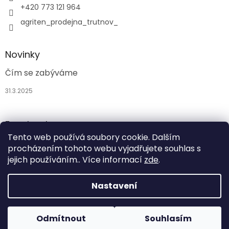
+420 773 121 964
agriten_prodejna_trutnov_
Novinky
Čím se zabýváme
31.3.2025
Facebook
Tento web používá soubory cookie. Dalším
procházením tohoto webu vyjadřujete souhlas s
jejich používáním.. Více informací
zde
.
Nastavení
Vytvořil Shoptet
Odmítnout
Souhlasím
Copyright 2026
Agriten
. Všechna práva vyhrazena.