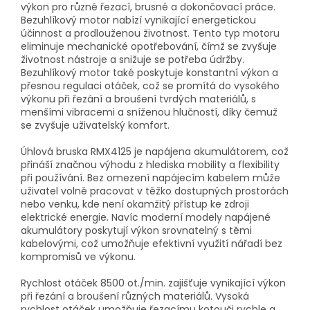
výkon pro různé řezací, brusné a dokončovací práce.
Bezuhlíkový motor nabízí vynikající energetickou
účinnost a prodlouženou životnost. Tento typ motoru
eliminuje mechanické opotřebování, čímž se zvyšuje
životnost nástroje a snižuje se potřeba údržby.
Bezuhlíkový motor také poskytuje konstantní výkon a
přesnou regulaci otáček, což se promítá do vysokého
výkonu při řezání a broušení tvrdých materiálů, s
menšími vibracemi a sníženou hlučností, díky čemuž
se zvyšuje uživatelský komfort.
Úhlová bruska RMX4125 je napájena akumulátorem, což
přináší značnou výhodu z hlediska mobility a flexibility
při používání. Bez omezení napájecím kabelem může
uživatel volně pracovat v těžko dostupných prostorách
nebo venku, kde není okamžitý přístup ke zdroji
elektrické energie. Navíc moderní modely napájené
akumulátory poskytují výkon srovnatelný s těmi
kabelovými, což umožňuje efektivní využití nářadí bez
kompromisů ve výkonu.
Rychlost otáček 8500 ot./min. zajišťuje vynikající výkon
při řezání a broušení různých materiálů. Vysoká
rychlost otáček umožňuje řezacímu kotouči rychle a