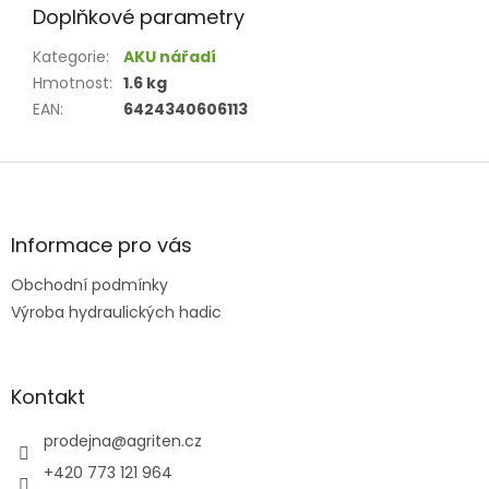
Doplňkové parametry
Kategorie
:
AKU nářadí
Hmotnost
:
1.6 kg
EAN
:
6424340606113
Z
á
p
a
Informace pro vás
t
Obchodní podmínky
í
Výroba hydraulických hadic
Kontakt
prodejna
@
agriten.cz
+420 773 121 964