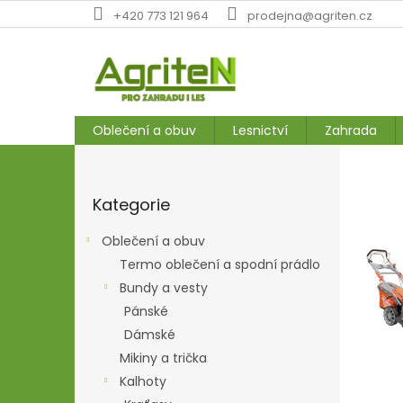
Přejít
+420 773 121 964
prodejna@agriten.cz
na
obsah
Oblečení a obuv
Lesnictví
Zahrada
V
P
o
í
Přeskočit
s
t
Kategorie
kategorie
t
e
r
Oblečení a obuv
a
j
Termo oblečení a spodní prádlo
n
t
Bundy a vesty
n
e
í
Pánské
n
p
Dámské
a
a
Mikiny a trička
n
n
Kalhoty
e