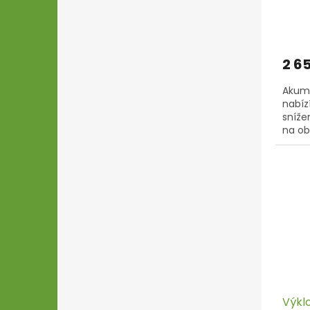
2 6
Akumu
nabíz
sníže
na ob
spole
komfor
Výklo