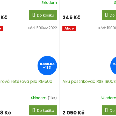
Skladem
Do košíku
Do 
 Kč
245 Kč
Kód:
500RM2022
Kód:
1900
e
Akce
8 990 Kč
2
–11 %
rová řetězová pila RM500
Aku postřikovač RSE 1900S
Skladem
(1 ks)
Sklade
Do košíku
Do 
98 Kč
2 050 Kč