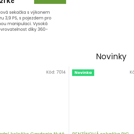
21 Kč
ová sekačka s výkonem
u 3,9 PS, s pojezdem pro
ou manipulaci. Vysoká
rovatelnost díky 360-
ovému otáčení předních kol.
ce kol umožňuje sekat trávník...
Novinky
Kód:
7014
K
Novinka