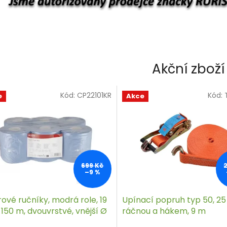
Akční zboží
Kód:
CP22101KR
Kód:
e
Akce
699 Kč
–9 %
ové ručníky, modrá role, 19
Upínací popruh typ 50, 25 
150 m, dvouvrstvé, vnější Ø
ráčnou a hákem, 9 m
m, 6 rolí/bal.