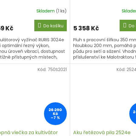
Skladem
(1 ks)
Sklad
Do košíku
Do 
59 Kč
5 358 Kč
látorový vyžínač RURIS 3024e
Pluh s pracovní šířkou 350 m
í optimální řezný výkon,
hloubkou 200 mm, pomáhá př
nou úroveň vibrací, dostupnost
půdu pro setí a sázení. Vhodn
tížně přístupných místech,
příslušenství ke Malotraktoru
hlivost, odolnost a zvýšený
Malotraktoru 1077.
t při...
Kód:
750S2021
Kód:
252
26 290
2
Kč
–7 %
pná vlečka za kultivátor
Aku řetězová pila 2524e