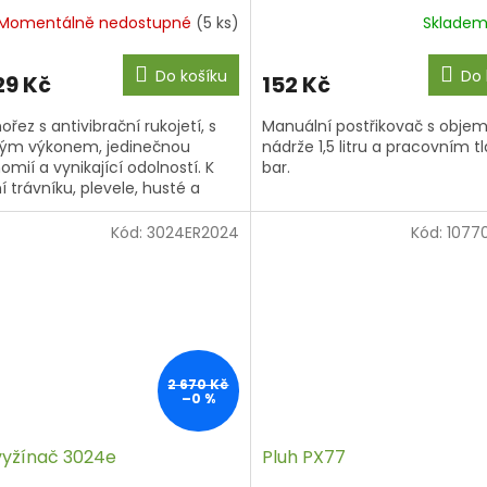
Momentálně nedostupné
(5 ks)
Sklade
Do košíku
Do 
29 Kč
152 Kč
ořez s antivibrační rukojetí, s
Manuální postřikovač s obj
ým výkonem, jedinečnou
nádrže 1,5 litru a pracovním 
omií a vynikající odolností. K
bar.
í trávníku, plevele, husté a
é trávy, náletových dřevin,
.
Kód:
3024ER2024
Kód:
1077
2 670 Kč
–0 %
vyžínač 3024e
Pluh PX77