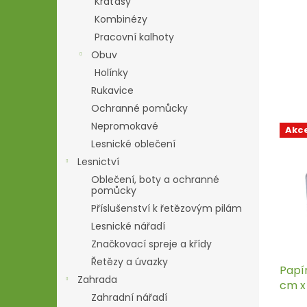
a
Kraťasy
l
š
Kombinézy
Pracovní kalhoty
i
Obuv
c
Holínky
h
Rukavice
s
Ochranné pomůcky
t
Nepromokavé
Akc
r
Lesnické oblečení
á
Lesnictví
n
Oblečení, boty a ochranné
pomůcky
k
Příslušenství k řetězovým pilám
á
Lesnické nářadí
c
Značkovací spreje a křídy
h
Řetězy a úvazky
Papír
Zahrada
cm x 
Zahradní nářadí
200 m