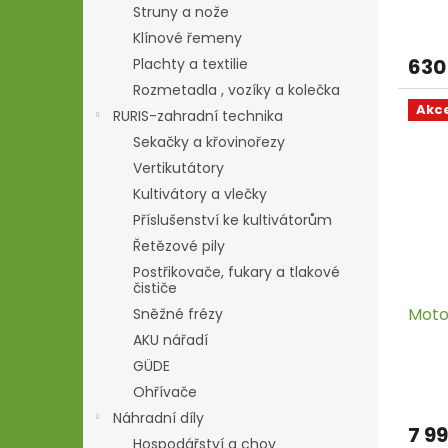
Struny a nože
Klínové řemeny
630
Plachty a textilie
Rozmetadla , vozíky a kolečka
Akc
RURIS-zahradní technika
Sekačky a křovinořezy
Vertikutátory
Kultivátory a vlečky
Příslušenství ke kultivátorům
Řetězové pily
Postřikovače, fukary a tlakové
čističe
Moto
Sněžné frézy
AKU nářadí
GÜDE
Ohřívače
Náhradní díly
7 9
Hospodářství a chov