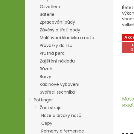
Osvětlení
Řetěz
výko
Baterie
vhodn
Zpracování půdy
velké
Závěsy a třetí body
tvrdé
stromů
Akc
Mulčovací kladívka a nože
+
Provázky do lisu
z
Pružná pera
Zajištění nákladu
Různé
Barvy
Kabinové vybavení
Svářecí technika
Moto
Pöttinger
RXM1
Žací stroje
Nože a držáky nožů
Čepy
Řemeny a řemenice