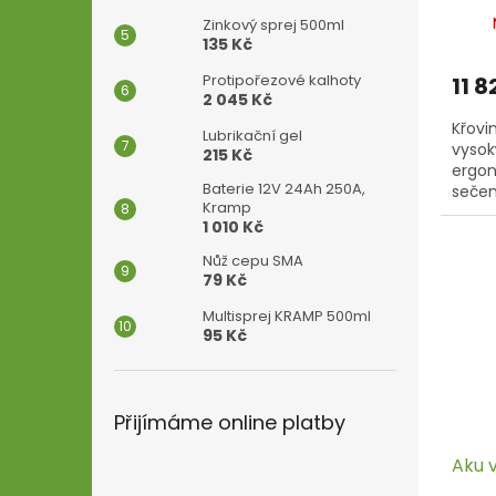
Zinkový sprej 500ml
135 Kč
Protipořezové kalhoty
11 8
2 045 Kč
Křovin
Lubrikační gel
vysok
215 Kč
ergon
Baterie 12V 24Ah 250A,
sečen
Kramp
odoln
1 010 Kč
keřů,..
Nůž cepu SMA
79 Kč
Multisprej KRAMP 500ml
95 Kč
Přijímáme online platby
Aku 