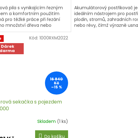
ová pila s vynikajícím řezným
Akumulátorový postřikovač je
nem a komfortním použitím
ideálním nástrojem pro postř
á pro těžké práce při řezání
plodin, stromů, zahradních ros
ho množství dřeva nebo
nebo révy, čímž výrazně usn
ho dřeva, pro prořezávání
práci uživatele.
, pro řezání...
Kód:
1000RXM2022
e
 Dárek
darma
16 840
Kč
–15 %
rová sekačka s pojezdem
000
Skladem
(1 ks)
Do košíku