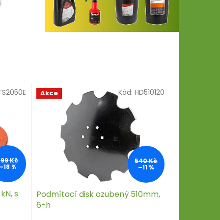
TS2050E
Kód:
HD510120
Akce
299 Kč
540 Kč
–18 %
–11 %
kN, s
Podmítací disk ozubený 510mm,
6-h