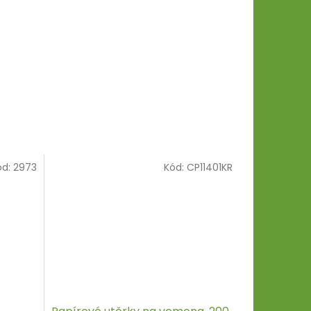
ód:
2973
Kód:
CP11401KR