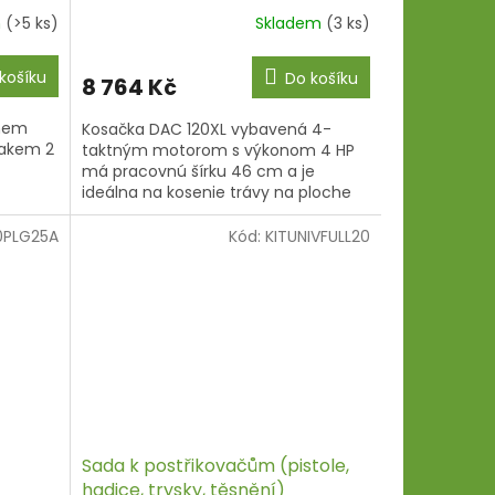
m
(>5 ks)
Skladem
(3 ks)
košíku
Do košíku
8 764 Kč
emem
Kosačka DAC 120XL vybavená 4-
tlakem 2
taktným motorom s výkonom 4 HP
má pracovnú šírku 46 cm a je
ideálna na kosenie trávy na ploche
až 1600 metrov štvorcových.
Kosačka na trávu DAC...
0PLG25A
Kód:
KITUNIVFULL20
Sada k postřikovačům (pistole,
hadice, trysky, těsnění)