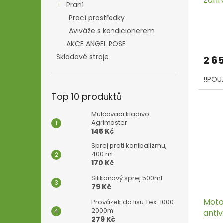
Zahr
Praní
Prací prostředky
Aviváže s kondicionerem
AKCE ANGEL ROSE
Skladové stroje
2 6
!!POU
Top 10 produktů
Mulčovací kladivo
Agrimaster
145 Kč
Sprej proti kanibalizmu,
400 ml
170 Kč
Silikonový sprej 500ml
79 Kč
Moto
Provázek do lisu Tex-1000
2000m
anti
279 Kč