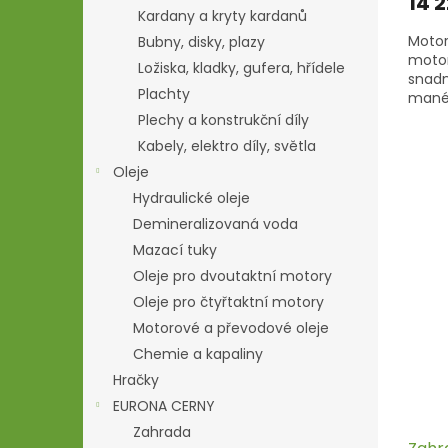
14 2
Kardany a kryty kardanů
Motor
Bubny, disky, plazy
motor
Ložiska, kladky, gufera, hřídele
snadn
Plachty
manév
stupň
Plechy a konstrukční díly
Areta
Kabely, elektro díly, světla
Oleje
Hydraulické oleje
Demineralizovaná voda
Mazací tuky
Oleje pro dvoutaktní motory
Oleje pro čtyřtaktní motory
Motorové a převodové oleje
Chemie a kapaliny
Hračky
EURONA CERNY
Zahrada