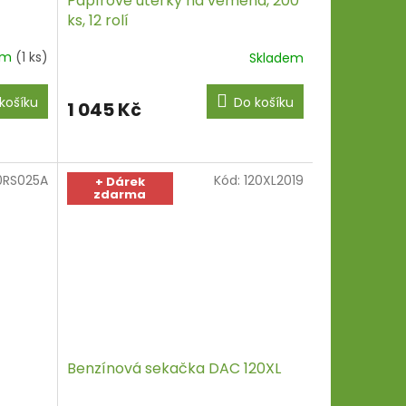
Papírové utěrky na vemena, 200
ks, 12 rolí
em
(1 ks)
Skladem
košíku
Do košíku
1 045 Kč
0RS025A
Kód:
120XL2019
+ Dárek
zdarma
Benzínová sekačka DAC 120XL