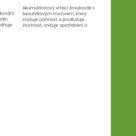
Akumulátorový vrtací šroubovák s
ikování
bezuhlíkovým motorem, který
tlin
zvyšuje účinnost a prodlužuje
adňuje
životnost, snižuje opotřebení a
usnadňuje proces údržby.
Bezuhlíkové motory také...