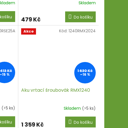
Skladem
Skladem
košíku
Do košíku
479 Kč
0RSE25A
Kód:
1240RMX2024
Akce
 413 Kč
1 630 Kč
–15 %
–16 %
Aku vrtací šroubovák RMX1240
m
(>5 ks)
Skladem
(>5 ks)
košíku
Do košíku
1 359 Kč