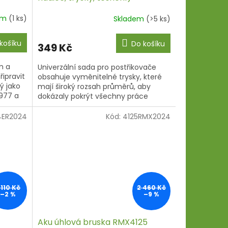
em
(1 ks)
Skladem
(>5 ks)
košíku
Do košíku
349 Kč
m a
Univerzální sada pro postřikovače
ipravit
obsahuje vyměnitelné trysky, které
ý jako
mají široký rozsah průměrů, aby
 977 a
dokázaly pokrýt všechny práce
potřebné při zavlažování ovocných
stromů,...
4ER2024
Kód:
4125RMX2024
 110 Kč
2 460 Kč
–2 %
–9 %
Aku úhlová bruska RMX4125