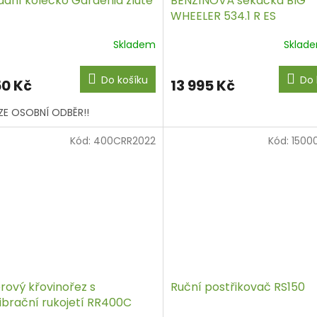
adní kolečko Gardenia žluté
BENZÍNOVÁ sekačka BIG
WHEELER 534.1 R ES
Skladem
Sklad
Do košíku
Do 
50 Kč
13 995 Kč
ZE OSOBNÍ ODBĚR!!
Kód:
400CRR2022
Kód:
1500
rový křovinořez s
Ruční postřikovač RS150
vibrační rukojetí RR400C