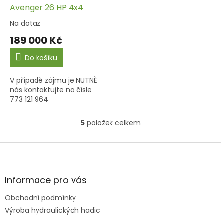
Avenger 26 HP 4x4
Na dotaz
Průměrné
hodnocení
189 000 Kč
produktu
je
Do košíku
3,7
z
V případě zájmu je NUTNĚ
5
nás kontaktujte na čísle
hvězdiček.
773 121 964
5
položek celkem
O
v
l
Z
á
á
d
p
a
a
Informace pro vás
c
t
í
Obchodní podmínky
í
p
Výroba hydraulických hadic
r
v