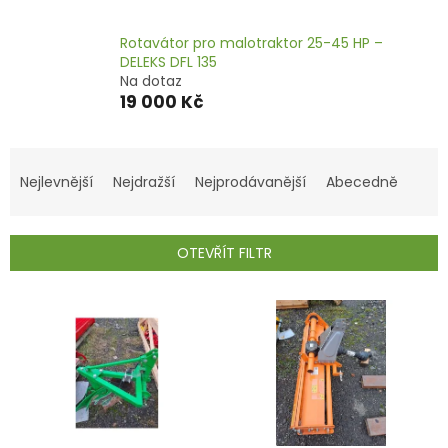
Rotavátor pro malotraktor 25-45 HP –
DELEKS DFL 135
Na dotaz
19 000 Kč
Ř
a
Nejlevnější
Nejdražší
Nejprodávanější
Abecedně
z
e
n
OTEVŘÍT FILTR
í
p
V
r
ý
o
p
d
i
u
s
k
p
t
r
ů