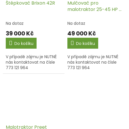
Štěpkovač Brixon 42R
Mulčovač pro
malotraktor 25-45 HP –
Agrimaster XB 150
Na dotaz
Na dotaz
39 000 Kč
49 000 Kč
Do košíku
Do košíku
V případě zájmu je NUTNÉ
V případě zájmu je NUTNÉ
nás kontaktovat na čísle
nás kontaktovat na čísle
773 121 964
773 121 964
Malotraktor Preet