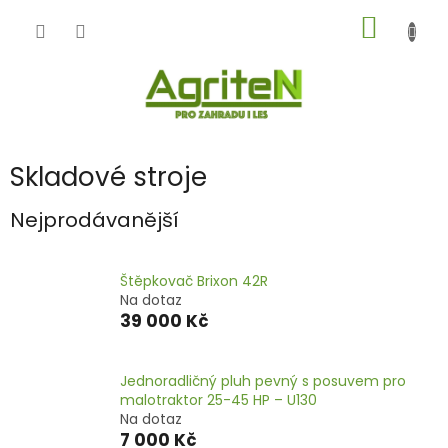
Přejít
NÁKUP
na
obsah
KOŠÍK
Skladové stroje
Nejprodávanější
Štěpkovač Brixon 42R
Na dotaz
39 000 Kč
Jednoradličný pluh pevný s posuvem pro
malotraktor 25-45 HP – U130
Na dotaz
7 000 Kč