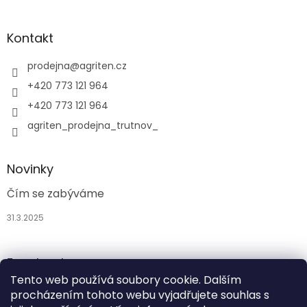
k
y
Kontakt
v
ý
p
prodejna
@
agriten.cz
i
+420 773 121 964
s
u
+420 773 121 964
agriten_prodejna_trutnov_
Novinky
Čím se zabýváme
31.3.2025
Facebook
Tento web používá soubory cookie. Dalším
procházením tohoto webu vyjadřujete souhlas s