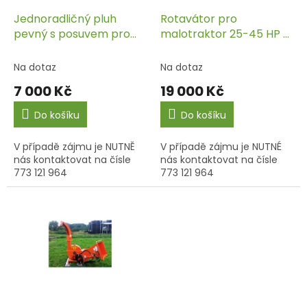
o
d
Jednoradličný pluh
Rotavátor pro
u
pevný s posuvem pro
malotraktor 25-45 HP –
k
malotraktor 25-45 HP –
DELEKS DFL 135
t
U130
Na dotaz
Na dotaz
ů
7 000 Kč
19 000 Kč
Do košíku
Do košíku
V případě zájmu je NUTNĚ
V případě zájmu je NUTNÉ
nás kontaktovat na čísle
nás kontaktovat na čísle
773 121 964
773 121 964