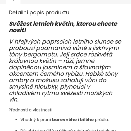
Detailní popis produktu
Svěžest letních květin, kterou chcete
nosit!
V hřejivých paprscích letního slunce se
probouzí podmanivá vůně s jiskřivými
tóny bergamotu. Její srdce rozkvétá
královnou květin – růží, jemně
doplněnou jasmínem a šťavnatým
akcentem černého rybízu. Hebké tóny
ambry a mošusu zahalují vůni do
smyslné hloubky, plynoucí v
chladivém rytmu svěžesti mořských
vln.
Přednosti a vlastnosti
Vhodný k praní
barevného i bílého
prádla.
Působí okamžitě a účinně odstraňuje i odolnou