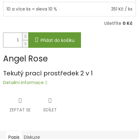
10 a více ks = sleva 10 %
351 Kč
/ ks
Ušetříte
0 Kč
Přidat do košíku
Angel Rose
Tekutý prací prostředek 2 v 1
Detailní informace
ZEPTAT SE
SDÍLET
Popis
Diskuze