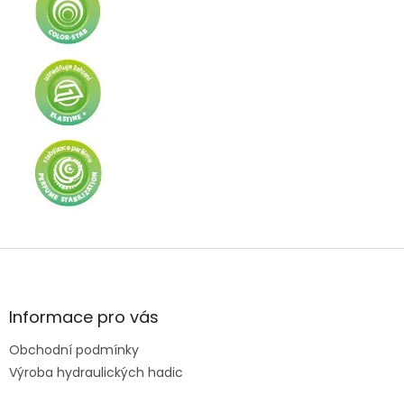
Z
á
p
a
Informace pro vás
t
Obchodní podmínky
í
Výroba hydraulických hadic