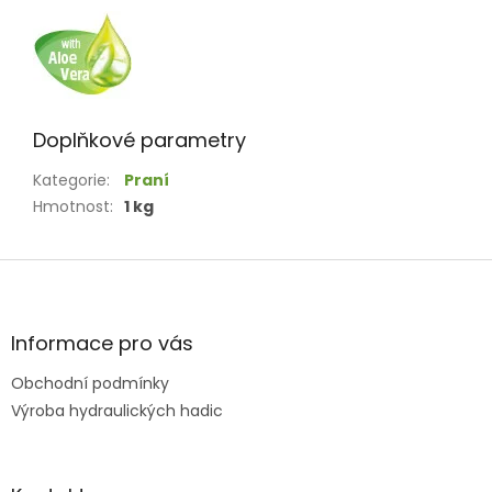
Doplňkové parametry
Kategorie
:
Praní
Hmotnost
:
1 kg
Z
á
p
a
Informace pro vás
t
Obchodní podmínky
í
Výroba hydraulických hadic