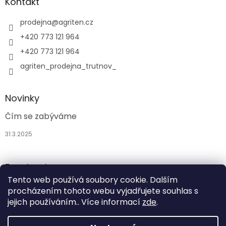
Kontakt
prodejna
@
agriten.cz
+420 773 121 964
+420 773 121 964
agriten_prodejna_trutnov_
Novinky
Čím se zabýváme
31.3.2025
Facebook
Tento web používá soubory cookie. Dalším
procházením tohoto webu vyjadřujete souhlas s
jejich používáním.. Více informací
zde
.