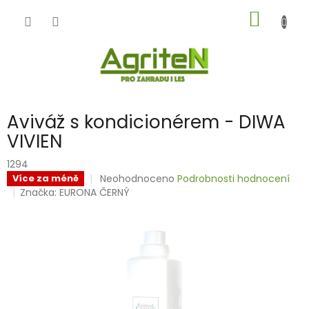
Přejít
NÁKUP
na
obsah
KOŠÍK
Aviváž s kondicionérem - DIWA
VIVIEN
1294
Průměrné
Neohodnoceno
Podrobnosti hodnocení
Více za méně
hodnocení
Značka:
EURONA ČERNÝ
produktu
je
0,0
z
5
hvězdiček.