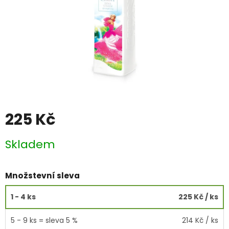
225 Kč
Měrná
Skladem
cena:
Množstevní sleva
1 - 4 ks
225 Kč
/ ks
5 - 9 ks = sleva 5 %
214 Kč
/ ks