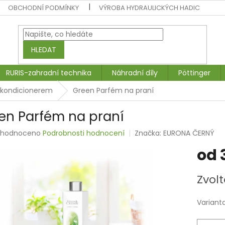
OBCHODNÍ PODMÍNKY
VÝROBA HYDRAULICKÝCH HADIC
HLEDAT
RURIS-zahradní technika
Náhradní díly
Pöttinger
 kondicionerem
Green Parfém na praní
en Parfém na praní
měrné
ohodnoceno
Podrobnosti hodnocení
Značka:
EURONA ČERNÝ
nocení
od
duktu
Měrná
Zvolt
cena:
zdiček.
Variant