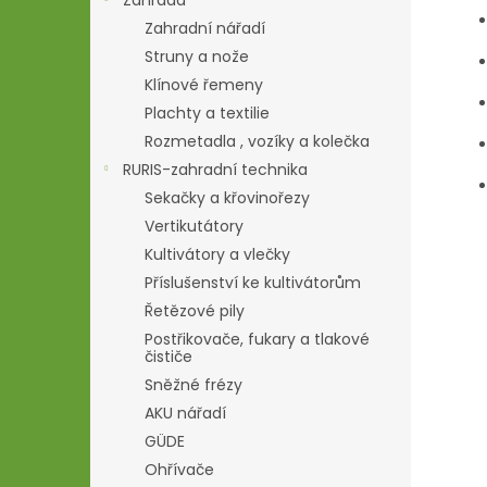
Zahrada
Zahradní nářadí
Struny a nože
Klínové řemeny
Plachty a textilie
Rozmetadla , vozíky a kolečka
RURIS-zahradní technika
Sekačky a křovinořezy
Vertikutátory
Kultivátory a vlečky
Příslušenství ke kultivátorům
Řetězové pily
Postřikovače, fukary a tlakové
čističe
Sněžné frézy
AKU nářadí
GÜDE
Ohřívače