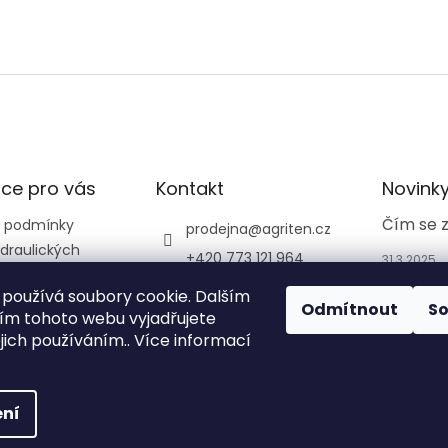
ce pro vás
Kontakt
Novink
Čím se 
 podmínky
prodejna
@
agriten.cz
draulických
+420 773 121 964
31.3.2025
+420 773 121 964
používá soubory cookie. Dalším
Odmítnout
S
agriten_prodejna_tru
m tohoto webu vyjadřujete
tnov_
ejich používáním.. Více informací
ní
na.