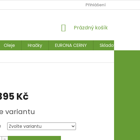
Přihlášení
NÁKUPNÍ
Prázdný košík
KOŠÍK
Oleje
Hračky
EURONA CERNY
Skladové stroje
395 Kč
e variantu
a