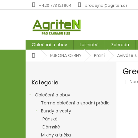
Přejít
+420 773 121 964
prodejna@agriten.cz
na
obsah
Oblečení a obuv
Lesnictví
Zahrada
Domů
EURONA CERNY
Praní
Aviváže s
P
Gre
o
Přeskočit
s
Prů
Kategorie
Ne
kategorie
t
hod
r
pro
Oblečení a obuv
a
je
Termo oblečení a spodní prádlo
n
0,0
z
Bundy a vesty
n
5
í
Pánské
hvě
p
Dámské
a
Mikiny a trička