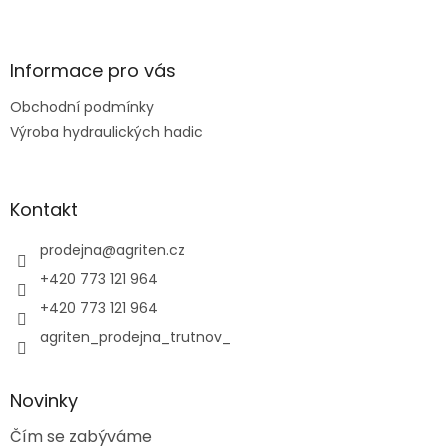
Z
á
p
a
Informace pro vás
t
Obchodní podmínky
í
Výroba hydraulických hadic
Kontakt
prodejna
@
agriten.cz
+420 773 121 964
+420 773 121 964
agriten_prodejna_trutnov_
Novinky
Čím se zabýváme