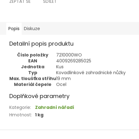
ZEPTAT SE
SDÍLET
Popis
Diskuze
Detailní popis produktu
Číslo položky
7210000WO
EAN
4009269285025
Jednotka
Kus
Typ
Kovadlinkové zahradnické nůžky
Max. tloušťka střihu
19
mm
Materiál čepele
Ocel
Doplňkové parametry
Kategorie
:
Zahradní nářadí
Hmotnost
:
1 kg
Z