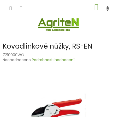
Přejít
NÁKUP
na
obsah
KOŠÍK
Kovadlinkové nůžky, RS-EN
7210000WO
Průměrné
Neohodnoceno
Podrobnosti hodnocení
hodnocení
produktu
je
0,0
z
5
hvězdiček.