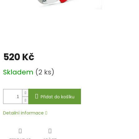
520 Kč
Měrná
Skladem
(2 ks)
cena:
Přidat do košíku
Detailní informace