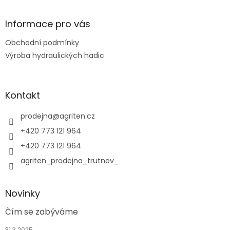
á
p
a
Informace pro vás
t
Obchodní podmínky
í
Výroba hydraulických hadic
Kontakt
prodejna
@
agriten.cz
+420 773 121 964
+420 773 121 964
agriten_prodejna_trutnov_
Novinky
Čím se zabýváme
31.3.2025