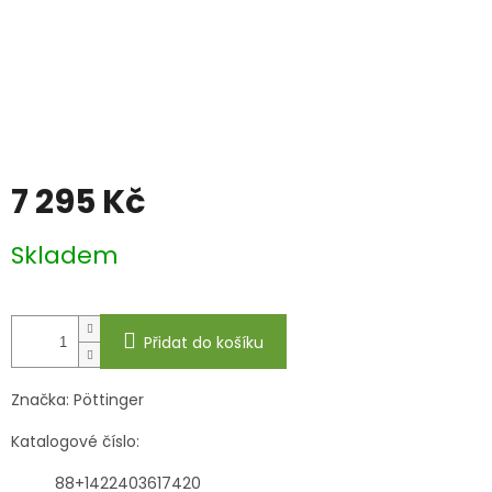
7 295 Kč
Měrná
Skladem
cena:
Přidat do košíku
Značka:
Pöttinger
Katalogové číslo:
88+1422403617420