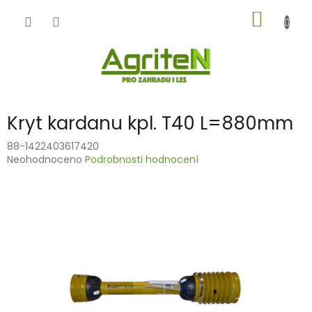
Přejít
NÁKUP
na
obsah
KOŠÍK
Kryt kardanu kpl. T40 L=880mm
88-1422403617420
Průměrné
Neohodnoceno
Podrobnosti hodnocení
hodnocení
produktu
je
0,0
z
5
hvězdiček.