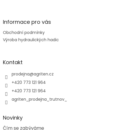
Z
á
p
a
Informace pro vás
t
Obchodní podmínky
í
Výroba hydraulických hadic
Kontakt
prodejna
@
agriten.cz
+420 773 121 964
+420 773 121 964
agriten_prodejna_trutnov_
Novinky
Čím se zabýváme