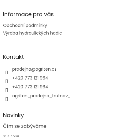
á
p
a
Informace pro vás
t
Obchodní podmínky
í
Výroba hydraulických hadic
Kontakt
prodejna
@
agriten.cz
+420 773 121 964
+420 773 121 964
agriten_prodejna_trutnov_
Novinky
Čím se zabýváme
31.3.2025