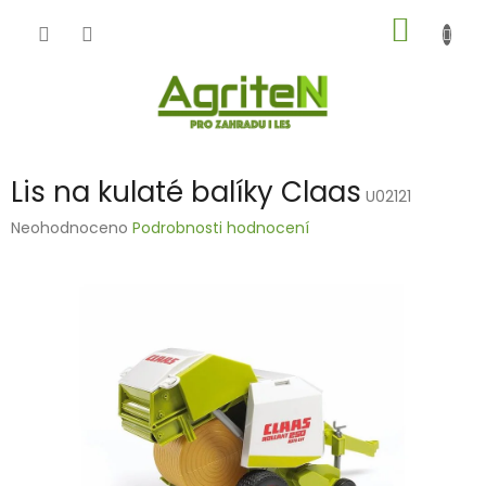
Přejít
NÁKUP
na
obsah
KOŠÍK
Lis na kulaté balíky Claas
U02121
Průměrné
Neohodnoceno
Podrobnosti hodnocení
hodnocení
produktu
je
0,0
z
5
hvězdiček.