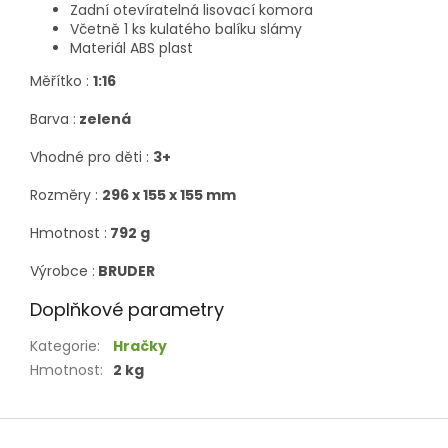
Zadní otevíratelná lisovací komora
Včetně 1 ks kulatého balíku slámy
Materiál ABS plast
Měřítko :
1:16
Barva :
zelená
Vhodné pro děti :
3+
Rozměry :
296 x 155 x 155 mm
Hmotnost :
792 g
Výrobce :
BRUDER
Doplňkové parametry
Kategorie
:
Hračky
Hmotnost
:
2 kg
Z