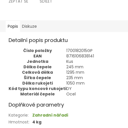
ZEPTAT SE
SDÍLET
Popis
Diskuze
Detailní popis produktu
Číslo položky
1700182015GP
EAN
8716106838141
Jednotka
Kus
Délka čepele
245
mm
Celková délka
1295
mm
Šířka čepele
235
mm
Délka rukojeti
1050
mm
Kód typu koncové rukojeti
DY
Materiál čepele
Ocel
Doplňkové parametry
Kategorie
:
Zahradní nářadí
Hmotnost
:
4 kg