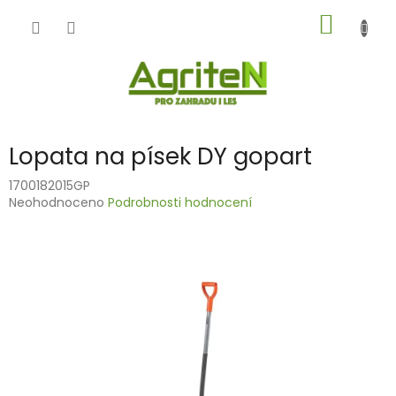
Přejít
NÁKUP
na
obsah
KOŠÍK
Lopata na písek DY gopart
1700182015GP
Průměrné
Neohodnoceno
Podrobnosti hodnocení
hodnocení
produktu
je
0,0
z
5
hvězdiček.