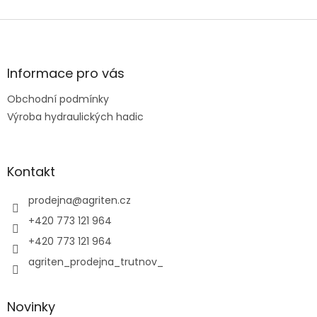
Z
á
p
a
Informace pro vás
t
Obchodní podmínky
í
Výroba hydraulických hadic
Kontakt
prodejna
@
agriten.cz
+420 773 121 964
+420 773 121 964
agriten_prodejna_trutnov_
Novinky