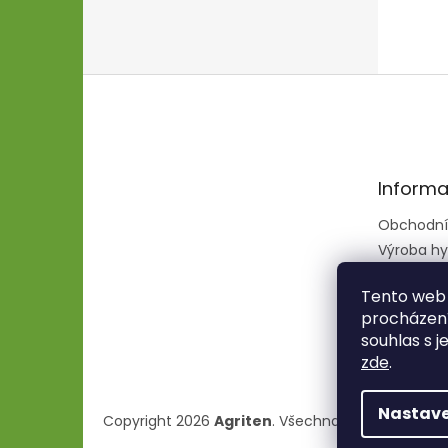
Z
á
p
a
t
Informa
í
Obchodní
Výroba hy
hadic
Tento web 
procházení
souhlas s j
zde
.
Nastave
Copyright 2026
Agriten
. Všechna práva vyhraze