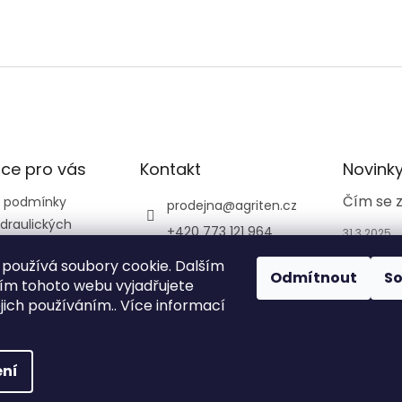
ce pro vás
Kontakt
Novink
Čím se 
 podmínky
prodejna
@
agriten.cz
draulických
+420 773 121 964
31.3.2025
+420 773 121 964
používá soubory cookie. Dalším
Odmítnout
S
agriten_prodejna_tru
m tohoto webu vyjadřujete
tnov_
ejich používáním.. Více informací
ní
na.