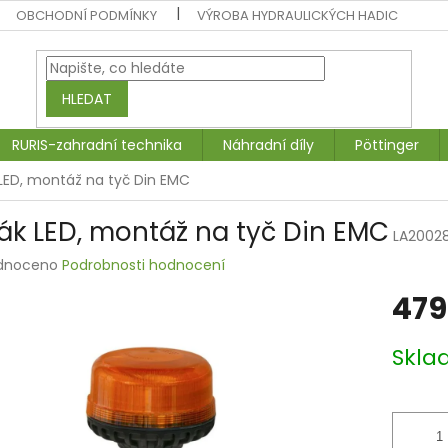
OBCHODNÍ PODMÍNKY
VÝROBA HYDRAULICKÝCH HADIC
HLEDAT
RURIS-zahradní technika
Náhradní díly
Pöttinger
LED, montáž na tyč Din EMC
ák LED, montáž na tyč Din EMC
LA2002
rné
dnoceno
Podrobnosti hodnocení
ení
479
tu
Měrná
Skla
cena:
ek.