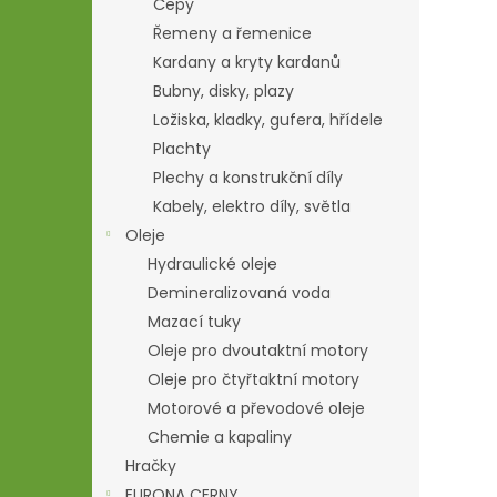
Čepy
Řemeny a řemenice
Kardany a kryty kardanů
Bubny, disky, plazy
Ložiska, kladky, gufera, hřídele
Plachty
Plechy a konstrukční díly
Kabely, elektro díly, světla
Oleje
Hydraulické oleje
Demineralizovaná voda
Mazací tuky
Oleje pro dvoutaktní motory
Oleje pro čtyřtaktní motory
Motorové a převodové oleje
Chemie a kapaliny
Hračky
EURONA CERNY