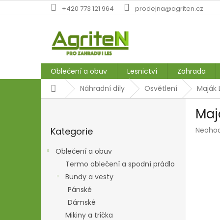
Přejít
+420 773 121 964
prodejna@agriten.cz
na
obsah
Oblečení a obuv
Lesnictví
Zahrada
Domů
Náhradní díly
Osvětlení
Maják 
P
Maj
o
Přeskočit
s
Průmě
Kategorie
Neoho
kategorie
t
hodnoc
r
produk
Oblečení a obuv
a
je
Termo oblečení a spodní prádlo
n
0,0
z
Bundy a vesty
n
5
í
Pánské
hvězdič
p
Dámské
a
Mikiny a trička