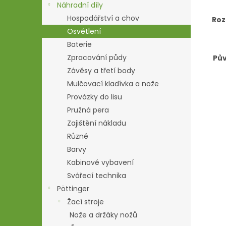
Náhradní díly
Hospodářství a chov
Roz
Osvětlení
Baterie
Zpracování půdy
Pův
Závěsy a třetí body
Mulčovací kladívka a nože
Provázky do lisu
Pružná pera
Zajištění nákladu
Různé
Barvy
Kabinové vybavení
Svářecí technika
Pöttinger
Žací stroje
Nože a držáky nožů