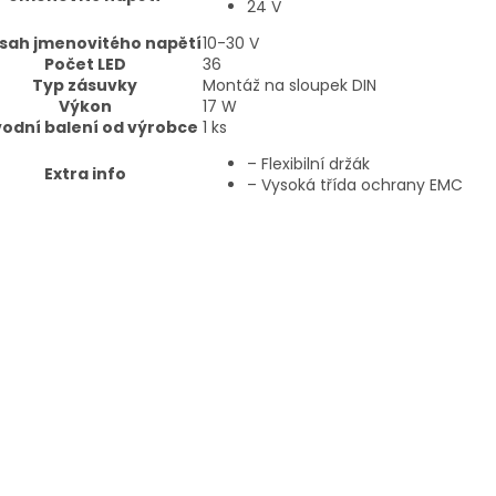
24 V
sah jmenovitého napětí
10-30
V
Počet LED
36
Typ zásuvky
Montáž na sloupek DIN
Výkon
17
W
odní balení od výrobce
1
ks
– Flexibilní držák
Extra info
– Vysoká třída ochrany EMC