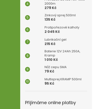
2000m
279 Kč
Zinkový sprej 500ml
135 Kč
Protipořezové kalhoty
2 045 Kč
Lubrikační gel
215 Kč
Baterie 12V 24Ah 250A,
Kramp
1 010 Kč
Nůž cepu SMA
79 Kč
Multisprej KRAMP 500ml
95 Kč
Přijímáme online platby