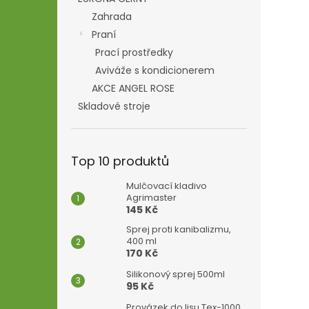
Zahrada
Praní
Prací prostředky
Aviváže s kondicionerem
AKCE ANGEL ROSE
Skladové stroje
Top 10 produktů
Mulčovací kladivo
Agrimaster
145 Kč
Sprej proti kanibalizmu,
400 ml
170 Kč
Silikonový sprej 500ml
95 Kč
Provázek do lisu Tex-1000