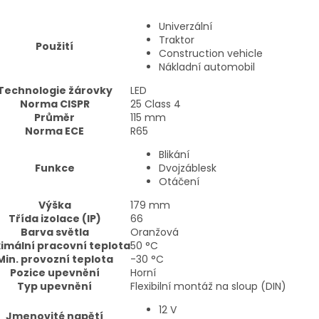
Univerzální
Traktor
Použití
Construction vehicle
Nákladní automobil
Technologie žárovky
LED
Norma CISPR
25 Class 4
Průměr
115
mm
Norma ECE
R65
Blikání
Funkce
Dvojzáblesk
Otáčení
Výška
179
mm
Třída izolace (IP)
66
Barva světla
Oranžová
imální pracovní teplota
50
°C
Min. provozní teplota
-30
°C
Pozice upevnění
Horní
Typ upevnění
Flexibilní montáž na sloup (DIN)
12 V
Jmenovité napětí