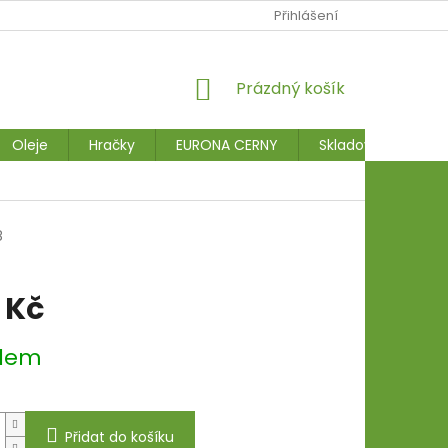
Přihlášení
NÁKUPNÍ
Prázdný košík
KOŠÍK
Oleje
Hračky
EURONA CERNY
Skladové stroje
8
 Kč
dem
Přidat do košíku