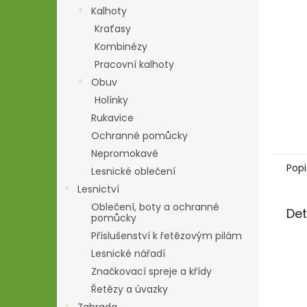
n
Kalhoty
e
Kraťasy
l
Kombinézy
Pracovní kalhoty
Obuv
Holínky
Rukavice
Ochranné pomůcky
Nepromokavé
Popi
Lesnické oblečení
Lesnictví
Oblečení, boty a ochranné
Det
pomůcky
Příslušenství k řetězovým pilám
Lesnické nářadí
Značkovací spreje a křídy
Řetězy a úvazky