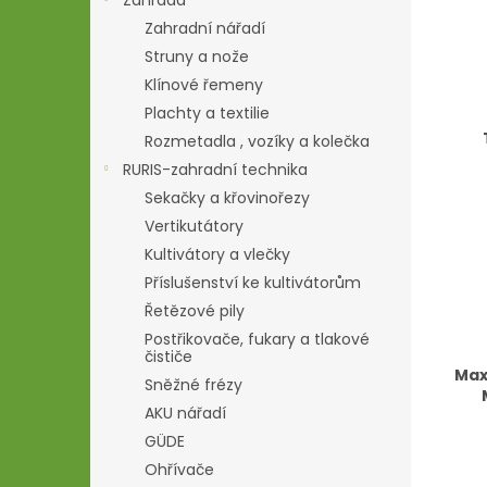
Zahrada
Zahradní nářadí
Struny a nože
Klínové řemeny
Plachty a textilie
Rozmetadla , vozíky a kolečka
RURIS-zahradní technika
Sekačky a křovinořezy
Vertikutátory
Kultivátory a vlečky
Příslušenství ke kultivátorům
Řetězové pily
Postřikovače, fukary a tlakové
čističe
Max
Sněžné frézy
AKU nářadí
GÜDE
Ohřívače