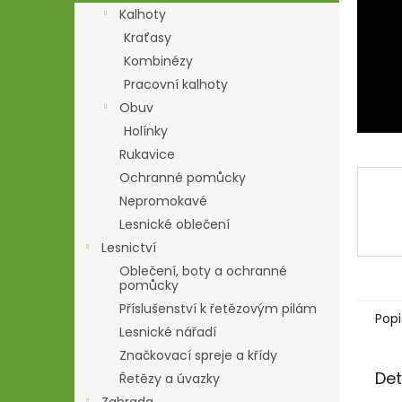
n
Kalhoty
e
Kraťasy
l
Kombinézy
Pracovní kalhoty
Obuv
Holínky
Rukavice
Ochranné pomůcky
Nepromokavé
Lesnické oblečení
Lesnictví
Oblečení, boty a ochranné
pomůcky
Příslušenství k řetězovým pilám
Popi
Lesnické nářadí
Značkovací spreje a křídy
Det
Řetězy a úvazky