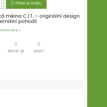
Přidat do košíku
á mikina C.I.T. – originální design
imální pohodlí
í informace
ZEPTAT SE
SDÍLET