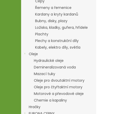
Čepy
Řemeny a řemenice
Kardany a kryty kardanů
Bubny, disky, plazy
Ložiska, kladky, gufera, hřídele
Plachty
Plechy a konstrukční díly
Kabely, elektro díly, světla
Oleje
Hydraulické oleje
Demineralizovaná voda
Mazací tuky
Oleje pro dvoutaktní motory
Oleje pro čtyřtaktní motory
Motorové a převodové oleje
Chemie a kapaliny
Hračky
EURONA CERNY