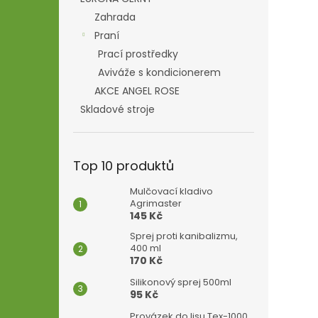
Zahrada
Praní
Prací prostředky
Aviváže s kondicionerem
AKCE ANGEL ROSE
Skladové stroje
Top 10 produktů
Mulčovací kladivo
Agrimaster
145 Kč
Sprej proti kanibalizmu,
400 ml
170 Kč
Silikonový sprej 500ml
95 Kč
Provázek do lisu Tex-1000