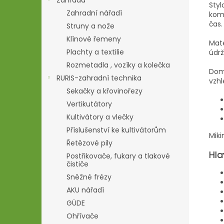
Zahrada
Styl
Zahradní nářadí
komb
čas.
Struny a nože
Klínové řemeny
Mate
Plachty a textilie
údr
Rozmetadla , vozíky a kolečka
Dom
RURIS-zahradní technika
vzhl
Sekačky a křovinořezy
Vertikutátory
Kultivátory a vlečky
Příslušenství ke kultivátorům
Miki
Řetězové pily
Hla
Postřikovače, fukary a tlakové
čističe
Sněžné frézy
AKU nářadí
GÜDE
Ohřívače