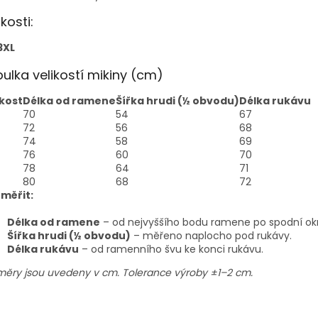
ikosti:
3XL
ulka velikostí mikiny (cm)
ikost
Délka od ramene
Šířka hrudi (½ obvodu)
Délka rukávu
70
54
67
72
56
68
74
58
69
76
60
70
78
64
71
80
68
72
 měřit:
Délka od ramene
– od nejvyššího bodu ramene po spodní okr
Šířka hrudi (½ obvodu)
– měřeno naplocho pod rukávy.
Délka rukávu
– od ramenního švu ke konci rukávu.
ěry jsou uvedeny v cm. Tolerance výroby ±1–2 cm.