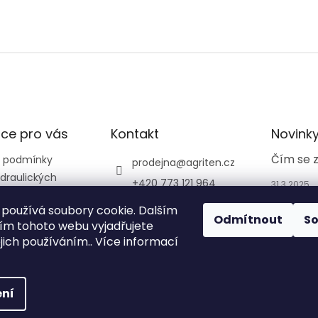
ce pro vás
Kontakt
Novink
Čím se 
 podmínky
prodejna
@
agriten.cz
draulických
+420 773 121 964
31.3.2025
+420 773 121 964
používá soubory cookie. Dalším
Odmítnout
S
agriten_prodejna_tru
m tohoto webu vyjadřujete
tnov_
ejich používáním.. Více informací
ní
na.