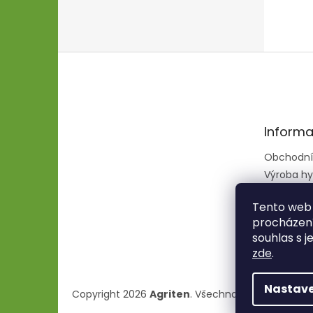
Z
á
p
a
t
Informa
í
Obchodní
Výroba hy
hadic
Tento web 
procházení
souhlas s j
zde
.
Nastave
Copyright 2026
Agriten
. Všechna práva vyhraze