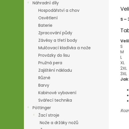
Náhradní díly
Vel
Hospodářství a chov
Osvětlení
S – 
Baterie
Tab
Zpracování půdy
Závěsy a třetí body
Vel
S
Mulčovací kladívka a nože
M
Provázky do lisu
L
XL
Pružná pera
2XL
Zajištění nákladu
3XL
Různé
Jak
Barvy
Kabinové vybavení
Svářecí technika
Pöttinger
Rozm
Žací stroje
Nože a držáky nožů