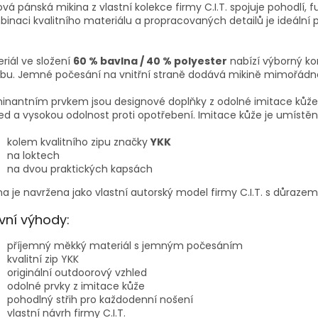
ová pánská mikina z vlastní kolekce firmy C.I.T. spojuje pohodlí, 
inaci kvalitního materiálu a propracovaných detailů je ideální p
riál ve složení
60 % bavlna / 40 % polyester
nabízí výborný ko
žbu. Jemné počesání na vnitřní straně dodává mikině mimořád
inantním prvkem jsou designové doplňky z odolné imitace kůže
ed a vysokou odolnost proti opotřebení. Imitace kůže je umístěn
kolem kvalitního zipu značky
YKK
na loktech
na dvou praktických kapsách
na je navržena jako vlastní autorský model firmy C.I.T. s důrazem
vní výhody:
příjemný měkký materiál s jemným počesáním
kvalitní zip YKK
originální outdoorový vzhled
odolné prvky z imitace kůže
pohodlný střih pro každodenní nošení
vlastní návrh firmy C.I.T.