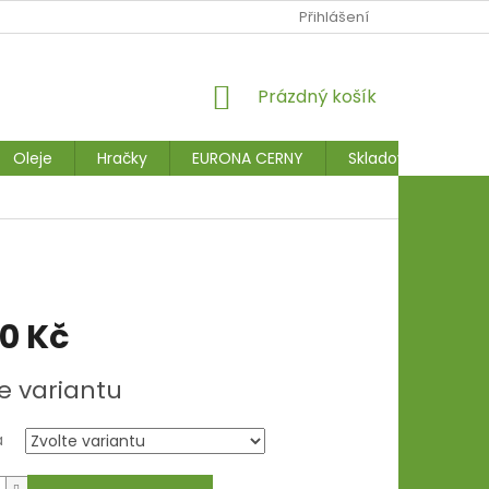
Přihlášení
NÁKUPNÍ
Prázdný košík
KOŠÍK
Oleje
Hračky
EURONA CERNY
Skladové stroje
80 Kč
e variantu
a