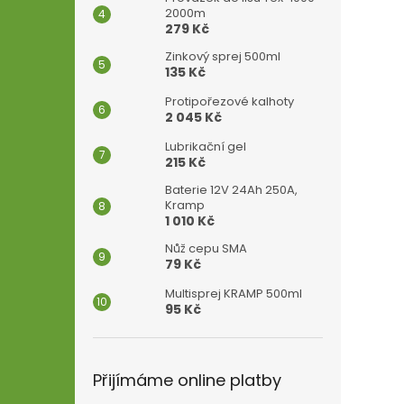
2000m
279 Kč
Zinkový sprej 500ml
135 Kč
Protipořezové kalhoty
2 045 Kč
Lubrikační gel
215 Kč
Baterie 12V 24Ah 250A,
Kramp
1 010 Kč
Nůž cepu SMA
79 Kč
Multisprej KRAMP 500ml
95 Kč
Přijímáme online platby