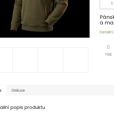
Pánsk
a max
Detailn
TISK
s
Diskuze
ailní popis produktu