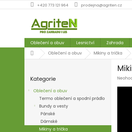
Přejít
+420 773 121 964
prodejna@agriten.cz
na
obsah
Oblečení a obuv
Lesnictví
Zahrada
Domů
Oblečení a obuv
Mikiny a trička
P
Mik
o
Přeskočit
s
Průmě
Kategorie
Neoho
kategorie
t
hodnoc
r
produk
Oblečení a obuv
a
je
Termo oblečení a spodní prádlo
n
0,0
z
Bundy a vesty
n
5
í
Pánské
hvězdič
p
Dámské
a
Mikiny a trička