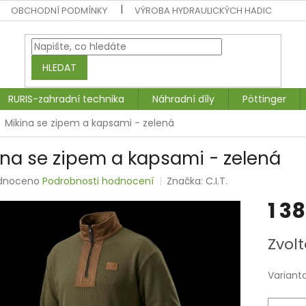
OBCHODNÍ PODMÍNKY
VÝROBA HYDRAULICKÝCH HADIC
HLEDAT
RURIS-zahradní technika
Náhradní díly
Pöttinger
Mikina se zipem a kapsami - zelená
ina se zipem a kapsami - zelená
rné
dnoceno
Podrobnosti hodnocení
Značka:
C.I.T.
ení
1 3
tu
Měrná
Zvolt
cena:
ek.
Variant