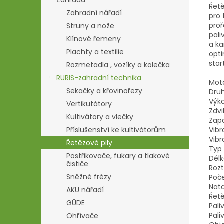
Zahrada
Řet
Zahradní nářadí
pro 
proř
Struny a nože
pali
Klínové řemeny
a ka
Plachty a textilie
opt
star
Rozmetadla , vozíky a kolečka
RURIS-zahradní technika
Mot
Sekačky a křovinořezy
Druh
Výko
Vertikutátory
Zdv
Kultivátory a vlečky
Zapa
Vibr
Příslušenství ke kultivátorům
Vibr
Řetězové pily
Typ 
Postřikovače, fukary a tlakové
Délk
čističe
Rozt
Sněžné frézy
Poče
Nata
AKU nářadí
Řetě
GÜDE
Pali
Pali
Ohřívače