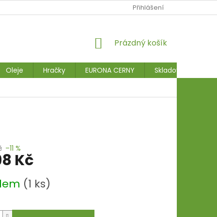
Přihlášení
NÁKUPNÍ
Prázdný košík
KOŠÍK
Oleje
Hračky
EURONA CERNY
Skladové stroje
č
–11 %
98 Kč
adem
(1 ks)