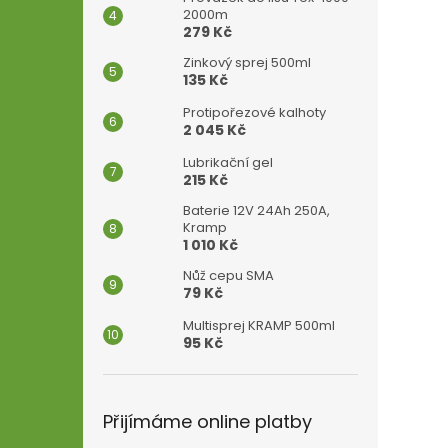
2000m
279 Kč
Zinkový sprej 500ml
135 Kč
Protipořezové kalhoty
2 045 Kč
Lubrikační gel
215 Kč
Baterie 12V 24Ah 250A,
Kramp
1 010 Kč
Nůž cepu SMA
79 Kč
Multisprej KRAMP 500ml
95 Kč
Přijímáme online platby