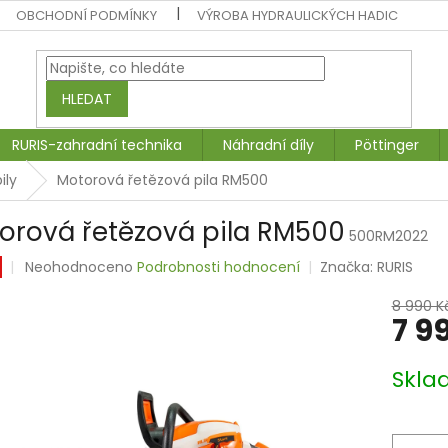
OBCHODNÍ PODMÍNKY
VÝROBA HYDRAULICKÝCH HADIC
HLEDAT
RURIS-zahradní technika
Náhradní díly
Pöttinger
ily
Motorová řetězová pila RM500
orová řetězová pila RM500
500RM2022
Průměrné
Neohodnoceno
Podrobnosti hodnocení
Značka:
RURIS
hodnocení
produktu
8 990 K
7 9
je
0,0
z
Měrná
Skl
5
cena:
hvězdiček.