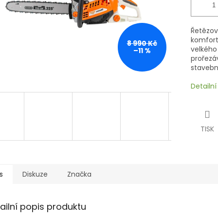
Řetězov
komfort
8 990 Kč
velkého
–11 %
prořezá
stavebni
Detailn
TISK
s
Diskuze
Značka
ailní popis produktu