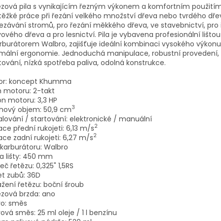
ězová pila s vynikajícím řezným výkonem a komfortním použití
těžké práce při řezání velkého množství dřeva nebo tvrdého dře
ezávání stromů, pro řezání měkkého dřeva, ve stavebnictví, pro 
vového dřeva a pro lesnictví. Pila je vybavena profesionální lišt
rburátorem Walbro, zajišťuje ideální kombinaci vysokého výkonu
imální ergonomie. Jednoduchá manipulace, robustní provedení,
tování, nízká spotřeba paliva, odolná konstrukce.
or: koncept Khumma
 motoru: 2-takt
n motoru: 3,3 HP
3
ihový objem: 50,9 cm
lování / startování: elektronické / manuální
2
ace přední rukojeti: 6,13 m/s
2
ace zadní rukojeti: 6,27 m/s
karburátoru: Walbro
a lišty: 450 mm
eč řetězu: 0,325" 1,5RS
t zubů: 36D
žení řetězu: boční šroub
zová brzda: ano
vo: směs
vová směs: 25 ml oleje / 1 l benzínu