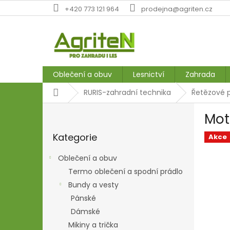
Přejít
+420 773 121 964
prodejna@agriten.cz
na
obsah
Oblečení a obuv
Lesnictví
Zahrada
Domů
RURIS-zahradní technika
Řetězové p
P
Mot
o
Přeskočit
s
Kategorie
kategorie
Akce
t
r
Oblečení a obuv
a
Termo oblečení a spodní prádlo
n
Bundy a vesty
n
í
Pánské
p
Dámské
a
Mikiny a trička