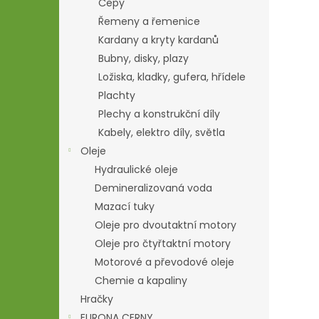
Čepy
Řemeny a řemenice
Kardany a kryty kardanů
Bubny, disky, plazy
Ložiska, kladky, gufera, hřídele
Plachty
Plechy a konstrukční díly
Kabely, elektro díly, světla
Oleje
Hydraulické oleje
Demineralizovaná voda
Mazací tuky
Oleje pro dvoutaktní motory
Oleje pro čtyřtaktní motory
Motorové a převodové oleje
Chemie a kapaliny
Hračky
EURONA CERNY