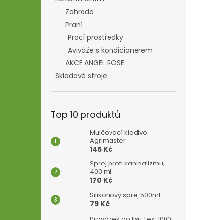
Zahrada
Praní
Prací prostředky
Aviváže s kondicionerem
AKCE ANGEL ROSE
Skladové stroje
Top 10 produktů
Mulčovací kladivo
Agrimaster
145 Kč
Sprej proti kanibalizmu,
400 ml
170 Kč
Silikonový sprej 500ml
79 Kč
Provázek do lisu Tex-1000