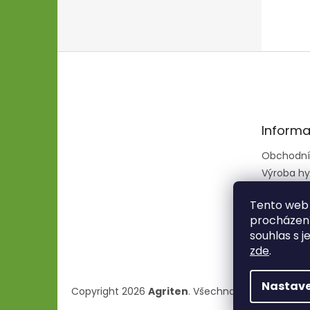
Z
á
p
a
t
Informa
í
Obchodní
Výroba hy
hadic
Tento web 
procházení
souhlas s j
zde
.
Nastave
Copyright 2026
Agriten
. Všechna práva vyhraze