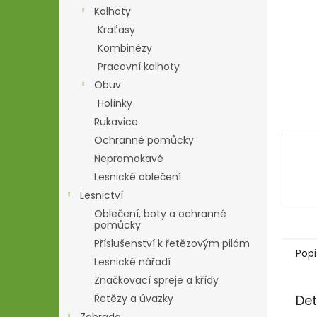
n
Kalhoty
e
Kraťasy
l
Kombinézy
Pracovní kalhoty
Obuv
Holínky
Rukavice
Ochranné pomůcky
Nepromokavé
Lesnické oblečení
Lesnictví
Oblečení, boty a ochranné
pomůcky
Příslušenství k řetězovým pilám
Popi
Lesnické nářadí
Značkovací spreje a křídy
Det
Řetězy a úvazky