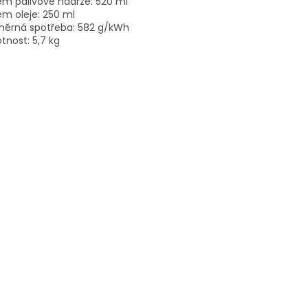
m palivové nádrže: 520 ml
m oleje: 250 ml
měrná spotřeba: 582 g/kWh
nost: 5,7 kg