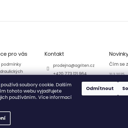
ce pro vás
Kontakt
Novink
Čím se 
 podmínky
prodejna
@
agriten.cz
draulických
+420 773 121 964
31.3.2025
+420 773 121 964
používá soubory cookie. Dalším
Odmítnout
S
agriten_prodejna_tru
m tohoto webu vyjadřujete
tnov_
ejich používáním.. Více informací
ní
na.