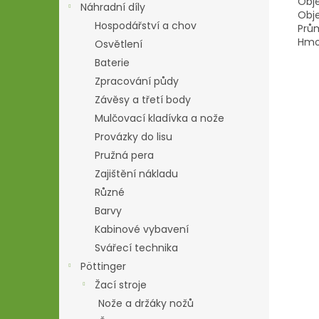
Obje
Náhradní díly
Obje
Hospodářství a chov
Prů
Hmot
Osvětlení
Baterie
Zpracování půdy
Závěsy a třetí body
Mulčovací kladívka a nože
Provázky do lisu
Pružná pera
Zajištění nákladu
Různé
Barvy
Kabinové vybavení
Svářecí technika
Pöttinger
Žací stroje
Nože a držáky nožů