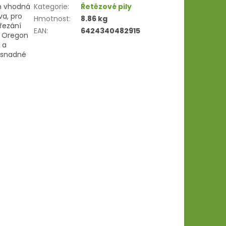
m vhodná
Kategorie
:
Řetězové pily
va, pro
Hmotnost
:
8.86 kg
řezání
EAN
:
6424340482915
ou Oregon
 a
 snadné