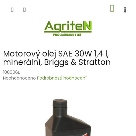
Přejít
NÁKUP
na
obsah
KOŠÍK
Motorový olej SAE 30W 1,4 l,
minerální, Briggs & Stratton
100006E
Průměrné
Neohodnoceno
Podrobnosti hodnocení
hodnocení
produktu
je
0,0
z
5
hvězdiček.