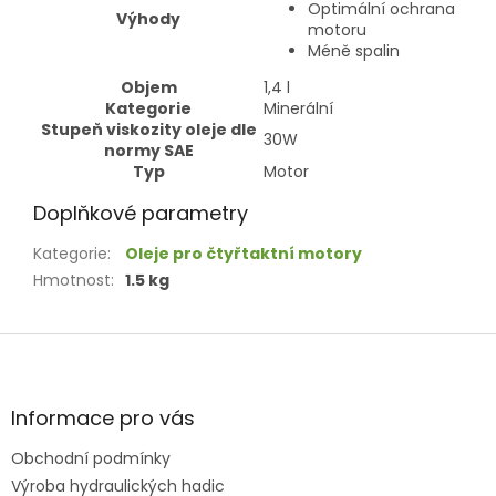
Optimální ochrana
Výhody
motoru
Méně spalin
Objem
1,4
l
Kategorie
Minerální
Stupeň viskozity oleje dle
30W
normy SAE
Typ
Motor
Doplňkové parametry
Kategorie
:
Oleje pro čtyřtaktní motory
Hmotnost
:
1.5 kg
Z
á
p
a
Informace pro vás
t
Obchodní podmínky
í
Výroba hydraulických hadic