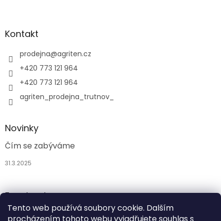
Kontakt
prodejna
@
agriten.cz
+420 773 121 964
+420 773 121 964
agriten_prodejna_trutnov_
Novinky
Čím se zabýváme
31.3.2025
Facebook
Tento web používá soubory cookie. Dalším
procházením tohoto webu vyjadřujete souhlas s