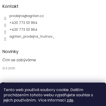
Kontakt
prodejna
@
agriten.cz
+420 773 121 964
+420 773 121 964
agriten_prodejna_trutnov_
Novinky
Čím se zabýváme
31.3.2025
Facebook
Tento web používá soubory cookie. Dalším
procházením tohoto webu vyjadřujete souhlas s
jejich používáním.. Více informací
zde
.