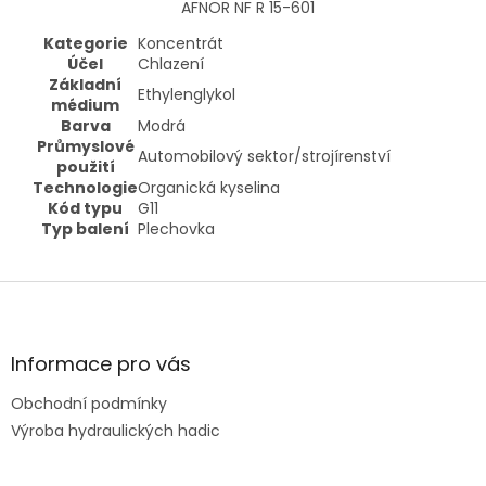
AFNOR NF R 15-601
Kategorie
Koncentrát
Účel
Chlazení
Základní
Ethylenglykol
médium
Barva
Modrá
Průmyslové
Automobilový sektor/strojírenství
použití
Technologie
Organická kyselina
Kód typu
G11
Typ balení
Plechovka
Z
á
p
a
Informace pro vás
t
Obchodní podmínky
í
Výroba hydraulických hadic