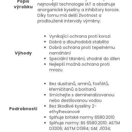
Popis
nejnovější technologie IAT a obsahuje
výrobku
anorganické kyseliny a inhibitory koroze.
Díky tomu má delší životnost a
prodloužené intervaly výměny.
Vynikající ochrana proti korozi
Dobrá a dlouhodobá stabilita
Dobrá ochrana proti tepelnému
Výhody
namáhání
Speciální těsnění, vhodné do dílen
Nejlepší možná ochrana proti
mrazu
Bez dusitanů, aminů, fosfátů,
křemičitanů a boritanů
Smíchejte s demineralizovanou
nebo destilovanou vodou
Bez škodlivé kyseliny 2-
Podrobnosti
ethylhexanové
Splňuje britské normy 6580:2010
Splňuje normy: BS 6580:2010; ASTM
D3306; ASTM D1384; SAE J1034;