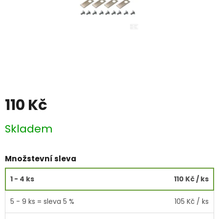
110 Kč
Měrná
Skladem
cena:
Množstevní sleva
1 - 4 ks
110 Kč
/ ks
5 - 9 ks = sleva 5 %
105 Kč
/ ks