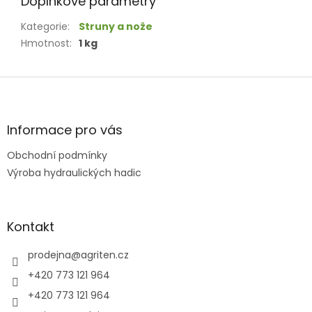
Doplňkové parametry
Kategorie
:
Struny a nože
Hmotnost
:
1 kg
Z
á
p
a
Informace pro vás
t
Obchodní podmínky
í
Výroba hydraulických hadic
Kontakt
prodejna
@
agriten.cz
+420 773 121 964
+420 773 121 964