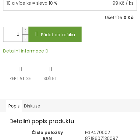
10 a více ks = sleva 10 %
99 Kč
/ ks
Ušetříte
0 Kč
Přidat do košíku
Detailní informace
ZEPTAT SE
SDÍLET
Popis
Diskuze
Detailní popis produktu
Číslo položky
FGP470002
EAN
8719607130097