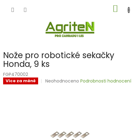
Přejít
NÁKUP
na
obsah
KOŠÍK
Nože pro robotické sekačky
Honda, 9 ks
FGP470002
Průměrné
Neohodnoceno
Podrobnosti hodnocení
Více za méně
hodnocení
produktu
je
0,0
z
5
hvězdiček.