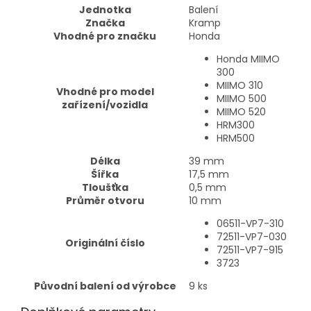
Jednotka
Balení
Značka
Kramp
Vhodné pro značku
Honda
Honda MIIMO
300
MIIMO 310
Vhodné pro model
MIIMO 500
zařízení/vozidla
MIIMO 520
HRM300
HRM500
Délka
39
mm
Šířka
17,5
mm
Tloušťka
0,5
mm
Průměr otvoru
10
mm
06511-VP7-310
72511-VP7-030
Originální číslo
72511-VP7-915
3723
Původní balení od výrobce
9
ks