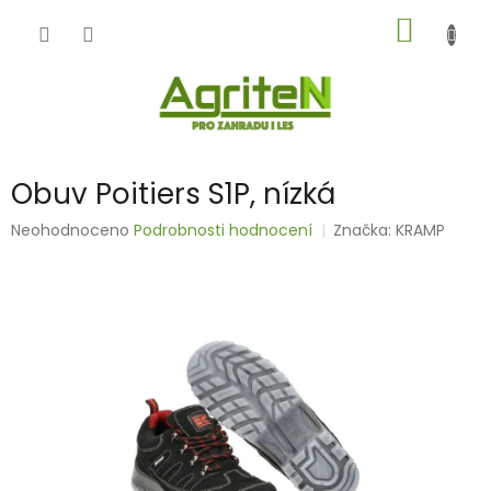
Přejít
NÁKUP
na
obsah
KOŠÍK
Obuv Poitiers S1P, nízká
Průměrné
Neohodnoceno
Podrobnosti hodnocení
Značka:
KRAMP
hodnocení
produktu
je
0,0
z
5
hvězdiček.