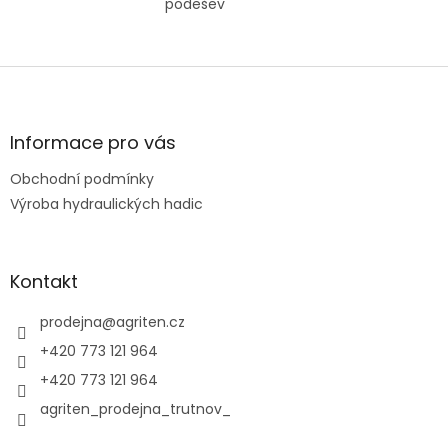
podešev
Z
á
p
a
Informace pro vás
t
Obchodní podmínky
í
Výroba hydraulických hadic
Kontakt
prodejna
@
agriten.cz
+420 773 121 964
+420 773 121 964
agriten_prodejna_trutnov_