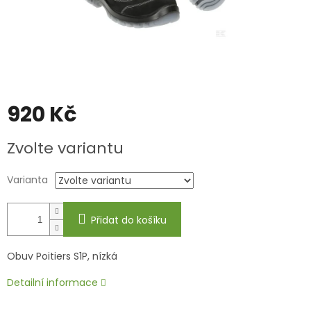
920 Kč
Měrná
Zvolte variantu
cena:
Varianta
Přidat do košíku
Obuv Poitiers S1P, nízká
Detailní informace