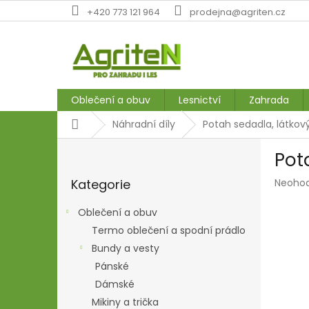
Přejít
+420 773 121 964
prodejna@agriten.cz
na
obsah
Oblečení a obuv
Lesnictví
Zahrada
Domů
Náhradní díly
Potah sedadla, látko
P
Pot
o
Přeskočit
s
Průmě
Kategorie
Neoho
kategorie
t
hodnoc
r
produk
Oblečení a obuv
a
je
Termo oblečení a spodní prádlo
n
0,0
z
Bundy a vesty
n
5
í
Pánské
hvězdič
p
Dámské
a
Mikiny a trička