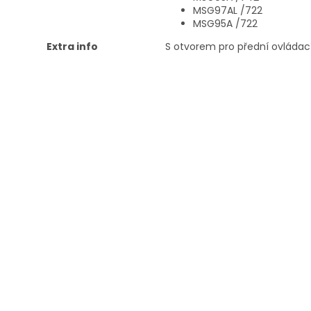
MSG97AL /722
MSG95A /722
Extra info
S otvorem pro přední ovládac