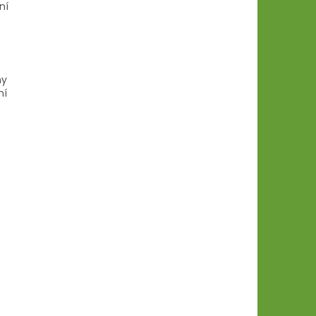
ní
ny
ní