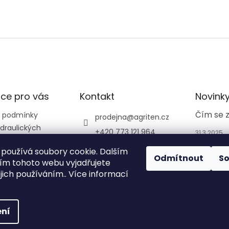
ce pro vás
Kontakt
Novink
Čím se 
 podmínky
prodejna
@
agriten.cz
draulických
+420 773 121 964
31.3.2025
+420 773 121 964
používá soubory cookie. Dalším
Odmítnout
S
agriten_prodejna_tru
m tohoto webu vyjadřujete
tnov_
ejich používáním.. Více informací
ní
na.