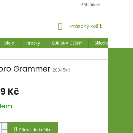
Přihlášení
NÁKUPNÍ
Prázdný košík
KOŠÍK
Oleje
Hračky
EURONA CERNY
Skladové stroje
ý pro Grammer
I20345KR
59 Kč
dem
Přidat do košíku