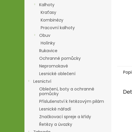
n
Kalhoty
e
Kraťasy
l
Kombinézy
Pracovní kalhoty
Obuv
Holínky
Rukavice
Ochranné pomůcky
Nepromokavé
Popi
Lesnické oblečení
Lesnictví
Oblečení, boty a ochranné
Det
pomůcky
Příslušenství k řetězovým pilám
Lesnické nářadí
Značkovací spreje a křídy
Řetězy a úvazky