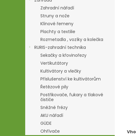
Zahrada
Zahradní nářadí
Struny a nože
Klínové řemeny
Plachty a textilie
Rozmetadla , vozíky a kolečka
RURIS-zahradní technika
Sekačky a křovinořezy
Vertikutátory
Kultivátory a vlečky
Příslušenství ke kultivátorům
Řetězové pily
Postřikovače, fukary a tlakové
čističe
Sněžné frézy
AKU nářadí
GÜDE
Ohřívače
Vho