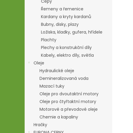
Čepy
Řemeny a řemenice
Kardany a kryty kardanů
Bubny, disky, plazy
Ložiska, kladky, gufera, hřídele
Plachty
Plechy a konstrukční díly
Kabely, elektro díly, světla
Oleje
Hydraulické oleje
Demineralizovaná voda
Mazací tuky
Oleje pro dvoutaktní motory
Oleje pro čtyřtaktní motory
Motorové a převodové oleje
Chemie a kapaliny
Hračky
EURONA CERNY