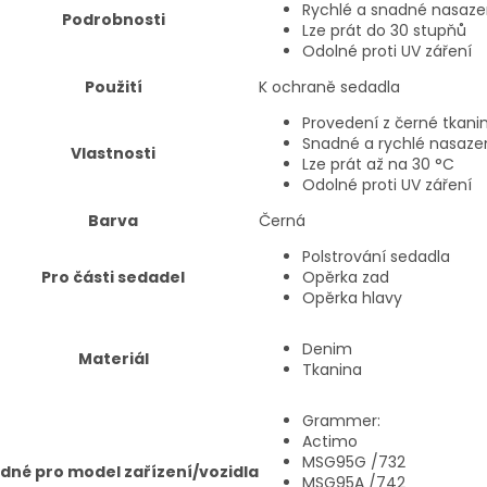
Rychlé a snadné nasaze
Podrobnosti
Lze prát do 30 stupňů
Odolné proti UV záření
Použití
K ochraně sedadla
Provedení z černé tkani
Snadné a rychlé nasaze
Vlastnosti
Lze prát až na 30 °C
Odolné proti UV záření
Barva
Černá
Polstrování sedadla
Pro části sedadel
Opěrka zad
Opěrka hlavy
Denim
Materiál
Tkanina
Grammer:
Actimo
MSG95G /732
dné pro model zařízení/vozidla
MSG95A /742