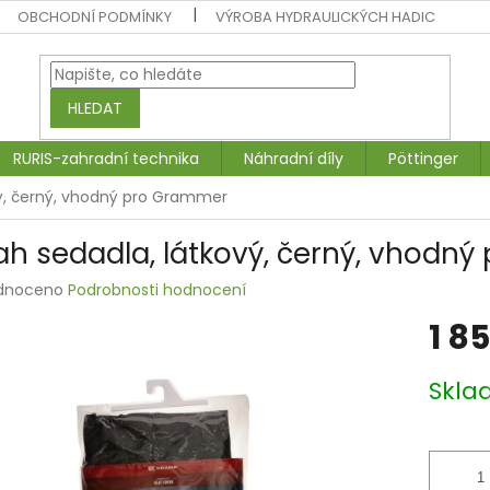
OBCHODNÍ PODMÍNKY
VÝROBA HYDRAULICKÝCH HADIC
HLEDAT
RURIS-zahradní technika
Náhradní díly
Pöttinger
vý, černý, vhodný pro Grammer
ah sedadla, látkový, černý, vhodn
rné
dnoceno
Podrobnosti hodnocení
ení
1 8
tu
Měrná
Skla
cena:
ek.