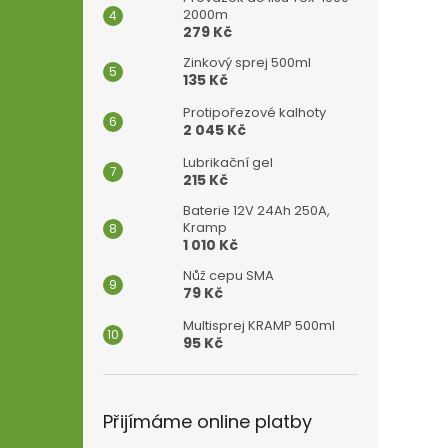
2000m
279 Kč
Zinkový sprej 500ml
135 Kč
Protipořezové kalhoty
2 045 Kč
Lubrikační gel
215 Kč
Baterie 12V 24Ah 250A,
Kramp
1 010 Kč
Nůž cepu SMA
79 Kč
Multisprej KRAMP 500ml
95 Kč
Přijímáme online platby