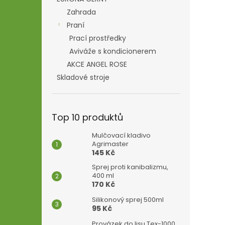
Zahrada
Praní
Prací prostředky
Aviváže s kondicionerem
AKCE ANGEL ROSE
Skladové stroje
Top 10 produktů
Mulčovací kladivo
Agrimaster
145 Kč
Sprej proti kanibalizmu,
400 ml
170 Kč
Silikonový sprej 500ml
95 Kč
Provázek do lisu Tex-1000