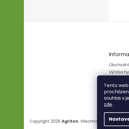
Z
á
p
a
t
Informa
í
Obchodní
Výroba hy
hadic
Tento web 
procházení
souhlas s j
zde
.
Nastave
Copyright 2026
Agriten
. Všechna práva vyhraze