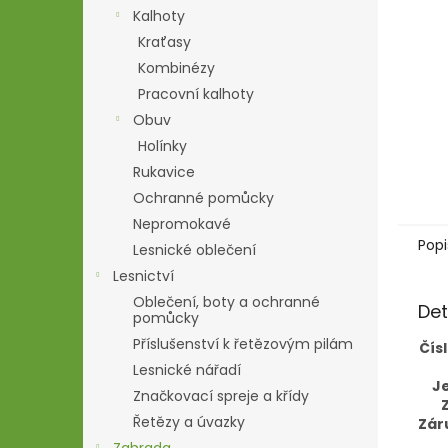
n
Kalhoty
e
Kraťasy
l
Kombinézy
Pracovní kalhoty
Obuv
Holínky
Rukavice
Ochranné pomůcky
Nepromokavé
Popi
Lesnické oblečení
Lesnictví
Oblečení, boty a ochranné
Det
pomůcky
Příslušenství k řetězovým pilám
Čís
Lesnické nářadí
J
Značkovací spreje a křídy
Řetězy a úvazky
Zár