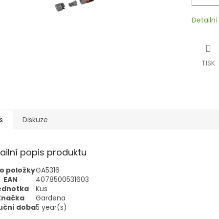
Detailn
TISK
s
Diskuze
ailní popis produktu
lo položky
GA5316
EAN
4078500531603
ednotka
Kus
Značka
Gardena
uční doba
5
year(s)