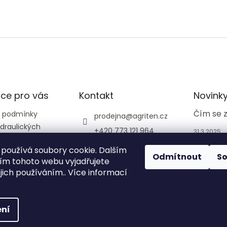
ce pro vás
Kontakt
Novink
Čím se 
 podmínky
prodejna
@
agriten.cz
draulických
+420 773 121 964
31.3.2025
+420 773 121 964
používá soubory cookie. Dalším
Odmítnout
S
agriten_prodejna_tru
m tohoto webu vyjadřujete
tnov_
ejich používáním.. Více informací
ní
na.