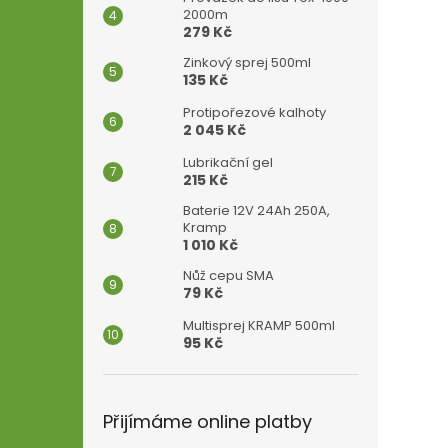
2000m
279 Kč
Zinkový sprej 500ml
135 Kč
Protipořezové kalhoty
2 045 Kč
Lubrikační gel
215 Kč
Baterie 12V 24Ah 250A,
Kramp
1 010 Kč
Nůž cepu SMA
79 Kč
Multisprej KRAMP 500ml
95 Kč
Přijímáme online platby