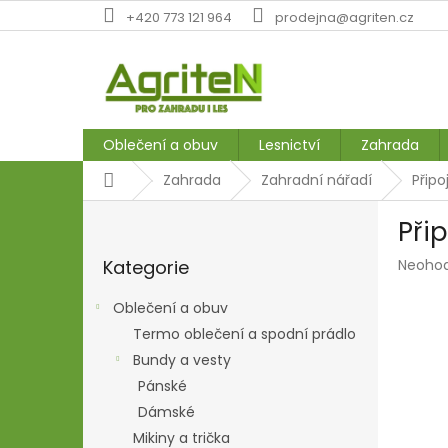
Přejít
+420 773 121 964
prodejna@agriten.cz
na
obsah
Oblečení a obuv
Lesnictví
Zahrada
Domů
Zahrada
Zahradní nářadí
Přip
P
Při
o
Přeskočit
s
Průmě
Kategorie
Neoho
kategorie
t
hodnoc
r
produk
Oblečení a obuv
a
je
Termo oblečení a spodní prádlo
n
0,0
z
Bundy a vesty
n
5
í
Pánské
hvězdič
p
Dámské
a
Mikiny a trička