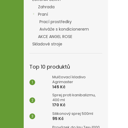
Zahrada
Praní
Prací prostředky
Aviváže s kondicionerem
AKCE ANGEL ROSE
Skladové stroje
Top 10 produktů
Mulčovací kladivo
Agrimaster
145 Kč
Sprej proti kanibalizmu,
400 ml
170 Kč
Silikonový sprej 500ml
95 Kč
Provázek do lisu Tex-1000