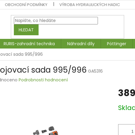
OBCHODNÍ PODMÍNKY
VÝROBA HYDRAULICKÝCH HADIC
HLEDAT
RURIS-zahradní technika
Náhradní díly
Pöttinger
ojovací sada 995/996
pojovací sada 995/996
GA5316
rné
dnoceno
Podrobnosti hodnocení
ení
389
tu
Měrná
Skla
cena:
ek.