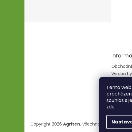
Z
á
p
a
t
Informa
í
Obchodní
Výroba hy
hadic
Tento web 
procházení
souhlas s j
zde
.
Nastave
Copyright 2026
Agriten
. Všechna práva vyhraze