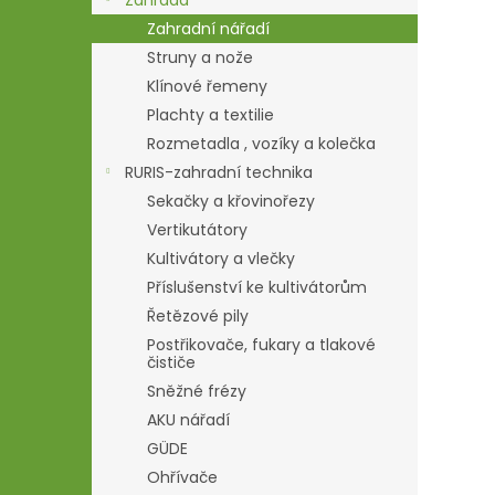
Zahrada
Zahradní nářadí
Struny a nože
Klínové řemeny
Plachty a textilie
Rozmetadla , vozíky a kolečka
RURIS-zahradní technika
Sekačky a křovinořezy
Vertikutátory
Kultivátory a vlečky
Příslušenství ke kultivátorům
Řetězové pily
Postřikovače, fukary a tlakové
čističe
Sněžné frézy
AKU nářadí
GÜDE
Ohřívače