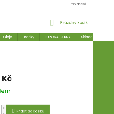
Přihlášení
NÁKUPNÍ
Prázdný košík
KOŠÍK
Oleje
Hračky
EURONA CERNY
Skladové stroje
 Kč
dem
Přidat do košíku