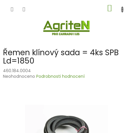
Přejít
NÁKUP
na
obsah
KOŠÍK
Řemen klínový sada = 4ks SPB
Ld=1850
460.184.0004
Průměrné
Neohodnoceno
Podrobnosti hodnocení
hodnocení
produktu
je
0,0
z
5
hvězdiček.