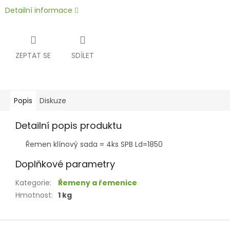
Detailní informace
ZEPTAT SE
SDÍLET
Popis
Diskuze
Detailní popis produktu
Řemen klínový sada = 4ks SPB Ld=1850
Doplňkové parametry
Kategorie
:
Řemeny a řemenice
Hmotnost
:
1 kg
Z