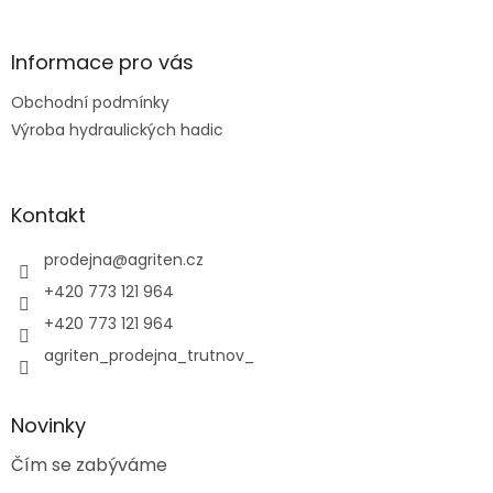
á
p
a
Informace pro vás
t
Obchodní podmínky
í
Výroba hydraulických hadic
Kontakt
prodejna
@
agriten.cz
+420 773 121 964
+420 773 121 964
agriten_prodejna_trutnov_
Novinky
Čím se zabýváme