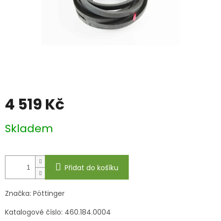
4 519 Kč
Měrná
Skladem
cena:
Přidat do košíku
Značka: Pöttinger
Katalogové číslo:
460.184.0004