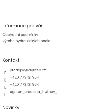
Z
á
p
a
Informace pro vás
t
Obchodní podmínky
í
Výroba hydraulických hadic
Kontakt
prodejna
@
agriten.cz
+420 773 121 964
+420 773 121 964
agriten_prodejna_trutnov_
Novinky