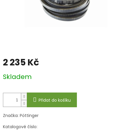
2 235 Kč
Měrná
Skladem
cena:
Přidat do košíku
Značka:
Pöttinger
Katalogové číslo: