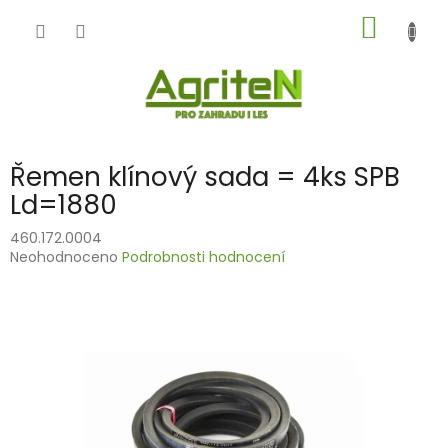
Přejít
NÁKUP
na
obsah
KOŠÍK
Řemen klínový sada = 4ks SPB
Ld=1880
460.172.0004
Průměrné
Neohodnoceno
Podrobnosti hodnocení
hodnocení
produktu
je
0,0
z
5
hvězdiček.