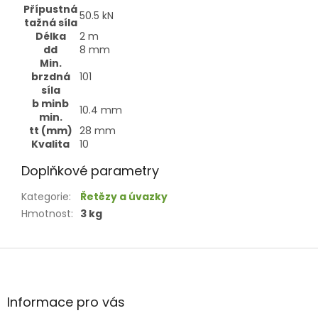
Přípustná
50.5
kN
tažná síla
Délka
2
m
d
d
8 mm
Min.
brzdná
101
síla
b min
b
10.4
mm
min.
t
t (mm)
28
mm
Kvalita
10
Doplňkové parametry
Kategorie
:
Řetězy a úvazky
Hmotnost
:
3 kg
Z
á
p
a
Informace pro vás
t