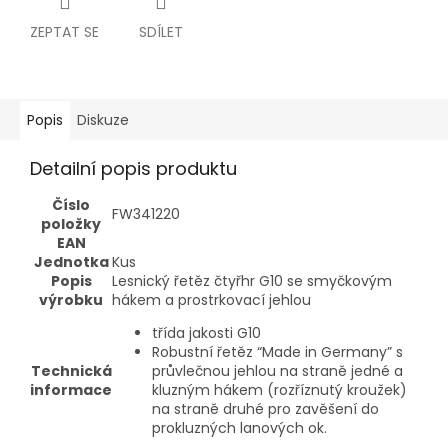
ZEPTAT SE
SDÍLET
Popis
Diskuze
Detailní popis produktu
Číslo
FW341220
položky
EAN
Jednotka
Kus
Popis
Lesnický řetěz čtyřhr G10 se smyčkovým
výrobku
hákem a prostrkovací jehlou
třída jakosti G10
Robustní řetěz “Made in Germany” s
Technická
průvlečnou jehlou na straně jedné a
informace
kluzným hákem (rozříznutý kroužek)
na straně druhé pro zavěšení do
prokluzných lanových ok.