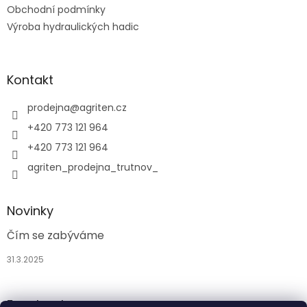
Obchodní podmínky
í
Výroba hydraulických hadic
Kontakt
prodejna
@
agriten.cz
+420 773 121 964
+420 773 121 964
agriten_prodejna_trutnov_
Novinky
Čím se zabýváme
31.3.2025
Facebook