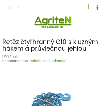
Přejít
NÁKUP
na
obsah
KOŠÍK
Řetěz čtyřhranný G10 s kluzným
hákem a průvlečnou jehlou
FW341220
Průměrné
Neohodnoceno
Podrobnosti hodnocení
hodnocení
produktu
je
0,0
z
5
hvězdiček.