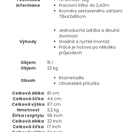
informace
Pracovní šířka: do 2,40m
Rozměry sestaveného zařízení:
78x43x86cm
Jednoduchá údržba a dlouhá
životnost
Výhody
Snadná a rychlá montáž
Práce je hotova po několika
průjezdech
Objem
15
l
Objem
22
kg
Rozmetadla
Obsah
Uživatelská příručka
Celková délka
81
cm
Celková šířka
44
cm
Celková výška
87
cm
Hmotnost
3,2
kg
Šířka rozptylu
96
Inch
Celková délka
32
Inch
Celková šířka
17
Inch