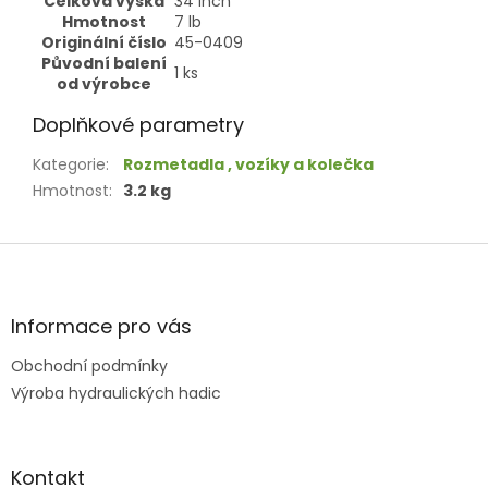
Celková výška
34
Inch
Hmotnost
7
lb
Originální číslo
45-0409
Původní balení
1
ks
od výrobce
Doplňkové parametry
Kategorie
:
Rozmetadla , vozíky a kolečka
Hmotnost
:
3.2 kg
Z
á
p
a
Informace pro vás
t
Obchodní podmínky
í
Výroba hydraulických hadic
Kontakt