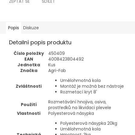
ZEPTAT SE
SDÍLET
Popis
Diskuze
Detailní popis produktu
Číslo položky
450409
EAN
4008423804492
Jednotka
Kus
Značka
Agri-Fab
Umělohmotná kola
Zvláštnosti
Montáž je možná bez nástroje
Rozmetací kryt 8'
Rozmetávání hnojiva, osiva,
Použití
prostředků na likvidaci plevele
Vlastnosti
Polyesterová násypka
Polyesterová násypka 20kg
Umělohmotná kola
Technická
Hmotnost: 3kg