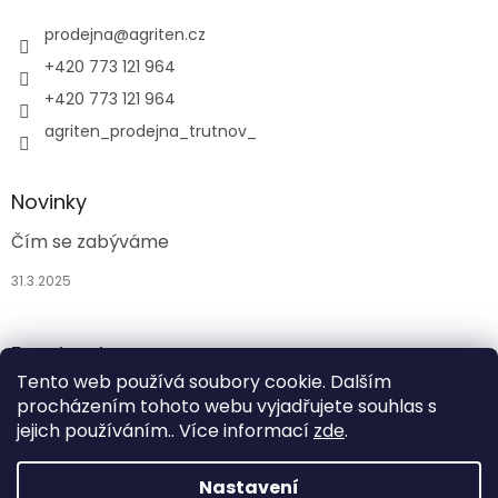
prodejna
@
agriten.cz
+420 773 121 964
+420 773 121 964
agriten_prodejna_trutnov_
Novinky
Čím se zabýváme
31.3.2025
Facebook
Tento web používá soubory cookie. Dalším
procházením tohoto webu vyjadřujete souhlas s
jejich používáním.. Více informací
zde
.
Nastavení
Vytvořil Shoptet