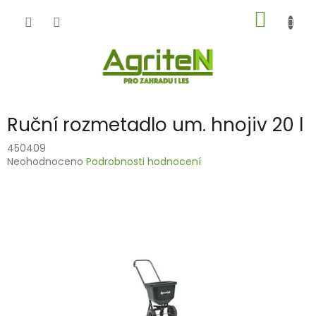
Přejít
NÁKUP
na
obsah
KOŠÍK
Ruční rozmetadlo um. hnojiv 20 l
450409
Průměrné
Neohodnoceno
Podrobnosti hodnocení
hodnocení
produktu
je
0,0
z
5
hvězdiček.