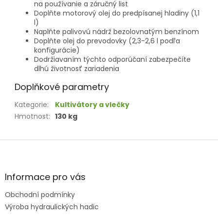
na používanie a záručný list
Doplňte motorový olej do predpísanej hladiny (1,1
l)
Naplňte palivovú nádrž bezolovnatým benzínom
Doplňte olej do prevodovky (2,3-2,6 l podľa
konfigurácie)
Dodržiavaním týchto odporúčaní zabezpečíte
dlhú životnosť zariadenia
Doplňkové parametry
Kategorie
:
Kultivátory a vlečky
Hmotnost
:
130 kg
Z
á
p
a
Informace pro vás
t
Obchodní podmínky
í
Výroba hydraulických hadic