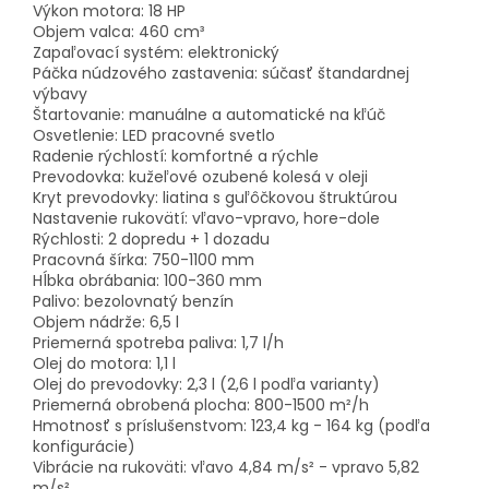
Výkon motora:
18 HP
Objem valca:
460 cm³
Zapaľovací systém:
elektronický
Páčka núdzového zastavenia:
súčasť štandardnej
výbavy
Štartovanie:
manuálne a automatické na kľúč
Osvetlenie:
LED pracovné svetlo
Radenie rýchlostí:
komfortné a rýchle
Prevodovka:
kužeľové ozubené kolesá v oleji
Kryt prevodovky:
liatina s guľôčkovou štruktúrou
Nastavenie rukovätí:
vľavo-vpravo, hore-dole
Rýchlosti:
2 dopredu + 1 dozadu
Pracovná šírka:
750-1100 mm
Hĺbka obrábania:
100-360 mm
Palivo:
bezolovnatý benzín
Objem nádrže:
6,5 l
Priemerná spotreba paliva:
1,7 l/h
Olej do motora:
1,1 l
Olej do prevodovky:
2,3 l (2,6 l podľa varianty)
Priemerná obrobená plocha:
800-1500 m²/h
Hmotnosť s príslušenstvom:
123,4 kg - 164 kg (podľa
konfigurácie)
Vibrácie na rukoväti:
vľavo 4,84 m/s² - vpravo 5,82
m/s²