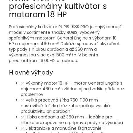
profesionálny kultivátor s
motorom 18 HP
Profesionálny kultivátor
RURIS 918K PRO
je najvýkonnejší
model v sortimente značky RURIS, vybavený
spoľahlivým motorom
General Engine s výkonom 18
HP
a objemom
460 cm³
. Dokáže spracovať akýkoľvek
typ pôdy s hĺbkou obrábania až
360 mm
a
výkonnosťou viac ako
1500 m²/h
. V balení s
pneumatikami
6.00-12
a radlicou.
Hlavné výhody
✅
Výkonný motor 18 HP
– motor General Engine s
objemom 460 cm³ zvládne aj najtvrdšiu pôdu bez
problémov
✅
Veľká pracovná šírka 750-1100 mm
–
nastaviteľná šírka fréz zabezpečuje vysokú
produktivitu pri obrábaní
✅
Hĺbka obrábania až 360 mm
– ideálne pre
hlboké prekopávanie a prípravu pôdy na výsadbu
✅
Elektronické a manuálne štartovanie
–