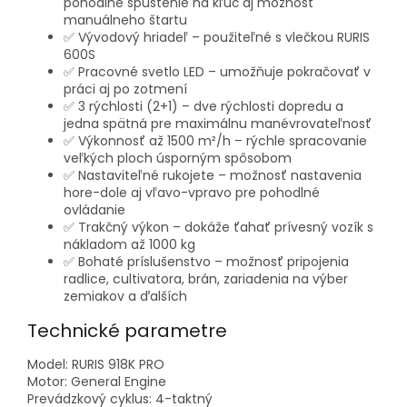
pohodlné spustenie na kľúč aj možnosť
manuálneho štartu
✅
Vývodový hriadeľ
– použiteľné s vlečkou RURIS
600S
✅
Pracovné svetlo LED
– umožňuje pokračovať v
práci aj po zotmení
✅
3 rýchlosti (2+1)
– dve rýchlosti dopredu a
jedna spätná pre maximálnu manévrovateľnosť
✅
Výkonnosť až 1500 m²/h
– rýchle spracovanie
veľkých ploch úsporným spôsobom
✅
Nastaviteľné rukojete
– možnosť nastavenia
hore-dole aj vľavo-vpravo pre pohodlné
ovládanie
✅
Trakčný výkon
– dokáže ťahať prívesný vozík s
nákladom až 1000 kg
✅
Bohaté príslušenstvo
– možnosť pripojenia
radlice, cultivatora, brán, zariadenia na výber
zemiakov a ďalších
Technické parametre
Model:
RURIS 918K PRO
Motor:
General Engine
Prevádzkový cyklus:
4-taktný