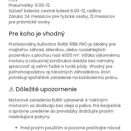
Pneumatiky:
6.00-12
Súčasť balenia:
cestné kolesá 6.00-12, radlica
Záruka:
24 mesiacov pre fyzické osoby, 12 mesiacov
pre právnické osoby
Pre koho je vhodný
Profesionálny kultivátor RURIS 918K PRO je ideálny pre
majiteľov záhrad, skleníkov, alebo rozsiahlejších
pozemkov s plochou nad 4000 m². Vďaka výkonnému
motoru a robustnej konštrukcii dokáže bez námahy
spracovať aj veľmi ťažké a tvrdé pôdy. Vhodný pre
poľnohospodárov aj náročných záhradkárov, ktorí
potrebují spoľahlivé zariadenie na každodennú prácu.
⚠ Dôležité upozornenie
Motorové zariadenia RURIS vybavené 4-taktným
motorom sa dodávajú bez oleja a paliva. Pre bezpečné
a správne uvedenie do prevádzky dodržujte prosím
nasledujúce pokyny:
Pred prvým použitím si pozorne prečítajte návod