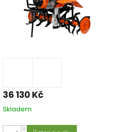
36 130 Kč
Měrná
Skladem
cena: