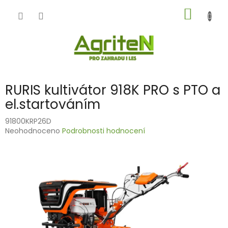
Přejít
NÁKUP
na
obsah
KOŠÍK
RURIS kultivátor 918K PRO s PTO a
el.startováním
91800KRP26D
Průměrné
Neohodnoceno
Podrobnosti hodnocení
hodnocení
produktu
je
0,0
z
5
hvězdiček.