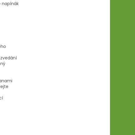
e napínák
ného
 zvedání
ený
ranami
ejte
cí