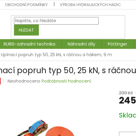
OBCHODNÍ PODMÍNKY
VÝROBA HYDRAULICKÝCH HADIC
HLEDAT
RURIS-zahradní technika
Náhradní díly
Pöttinger
Upínací popruh typ 50, 25 kN, s ráčnou a hákem, 9 m
nací popruh typ 50, 25 kN, s ráčno
Průměrné
Neohodnoceno
Podrobnosti hodnocení
hodnocení
produktu
299 Kč
245
je
0,0
z
Měrná
Skla
5
cena:
hvězdiček.