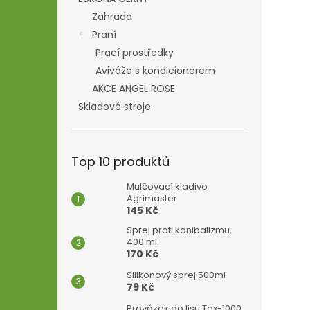
Zahrada
Praní
Prací prostředky
Aviváže s kondicionerem
AKCE ANGEL ROSE
Skladové stroje
Top 10 produktů
Mulčovací kladivo
Agrimaster
145 Kč
Sprej proti kanibalizmu,
400 ml
170 Kč
Silikonový sprej 500ml
79 Kč
Provázek do lisu Tex-1000