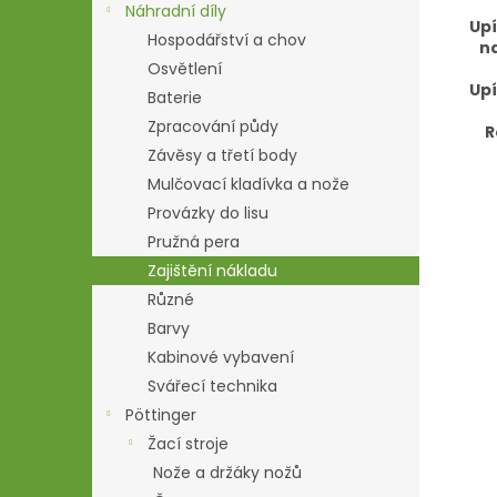
Náhradní díly
Upí
Hospodářství a chov
n
Osvětlení
Upí
Baterie
Zpracování půdy
R
Závěsy a třetí body
Mulčovací kladívka a nože
Provázky do lisu
Pružná pera
Zajištění nákladu
Různé
Barvy
Kabinové vybavení
Svářecí technika
Pöttinger
Žací stroje
Nože a držáky nožů