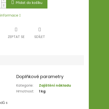
Přidat do košíku
í informace
ZEPTAT SE
SDÍLET
Doplňkové parametry
Kategorie
:
Zajištění nákladu
Hmotnost
:
1 kg
adů s