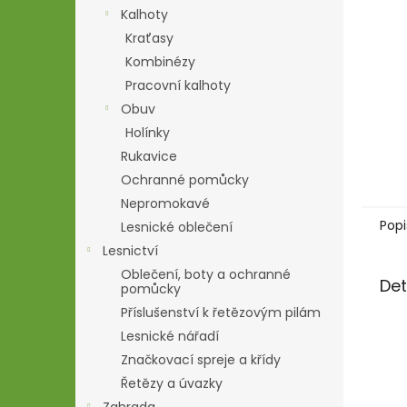
n
Kalhoty
e
Kraťasy
l
Kombinézy
Pracovní kalhoty
Obuv
Holínky
Rukavice
Ochranné pomůcky
Nepromokavé
Popi
Lesnické oblečení
Lesnictví
Oblečení, boty a ochranné
Det
pomůcky
Příslušenství k řetězovým pilám
Lesnické nářadí
Značkovací spreje a křídy
Řetězy a úvazky