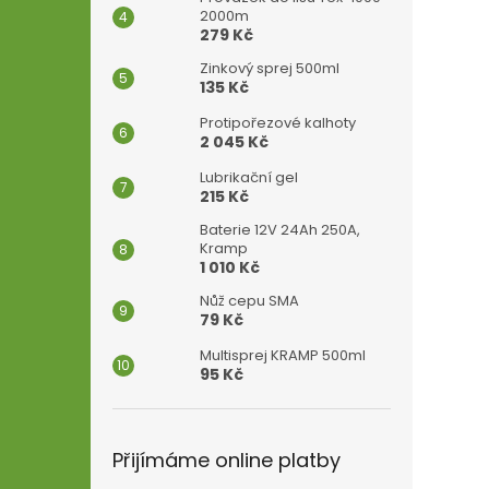
2000m
279 Kč
Zinkový sprej 500ml
135 Kč
Protipořezové kalhoty
2 045 Kč
Lubrikační gel
215 Kč
Baterie 12V 24Ah 250A,
Kramp
1 010 Kč
Nůž cepu SMA
79 Kč
Multisprej KRAMP 500ml
95 Kč
Přijímáme online platby