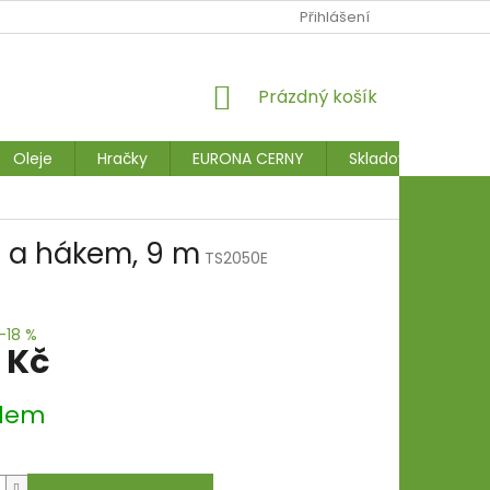
Přihlášení
NÁKUPNÍ
Prázdný košík
KOŠÍK
Oleje
Hračky
EURONA CERNY
Skladové stroje
u a hákem, 9 m
TS2050E
–18 %
 Kč
dem