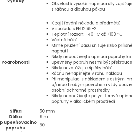
Výhody
Obzvláště vysoké napínací síly zajišťuj
s ráčnou a dlouhou pákou
K zajišťování nákladu a předmětů
V souladu s EN 12195-2
Teplotní rozsah: -40 °C až +100 °C
Včetně háků
Mírné pružení pásu snižuje riziko příliš
napnutí
Nikdy nepoužívejte upínací popruhy ke
Podrobnosti
Upevněný popruh nesmí být překrouc
Nikdy nezatěžujte špičky háků
Ráčnu nenapínejte v rohu nákladu
Při manipulaci s nákladem s ostrými h
a/nebo hrubým povrchem vždy použív
osobní ochranné prostředky
Nikdy nepoužívejte polyesterové upína
popruhy v alkalickém prostředí
Šířka
50
mm
Délka
9
m
p upevňovacího
50
popruhu