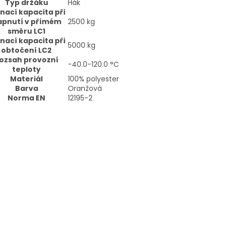
Typ držáku
Hák
nací kapacita při
apnutí v přímém
2500
kg
směru LC1
nací kapacita při
5000
kg
obtočení LC2
ozsah provozní
-40.0-120.0
°C
teploty
Materiál
100% polyester
Barva
Oranžová
Norma EN
12195-2