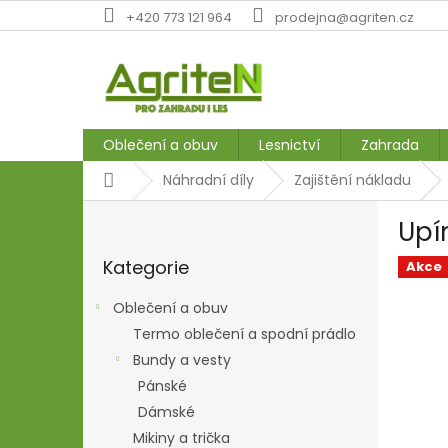
Přejít
+420 773 121 964
prodejna@agriten.cz
na
obsah
Oblečení a obuv
Lesnictví
Zahrada
Domů
Náhradní díly
Zajištění nákladu
P
Upí
o
Přeskočit
s
Kategorie
kategorie
Akce
t
r
Oblečení a obuv
a
Termo oblečení a spodní prádlo
n
Bundy a vesty
n
í
Pánské
p
Dámské
a
Mikiny a trička