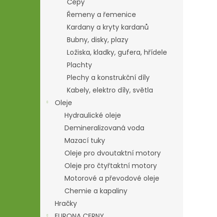
Čepy
Řemeny a řemenice
Kardany a kryty kardanů
Bubny, disky, plazy
Ložiska, kladky, gufera, hřídele
Plachty
Plechy a konstrukční díly
Kabely, elektro díly, světla
Oleje
Hydraulické oleje
Demineralizovaná voda
Mazací tuky
Oleje pro dvoutaktní motory
Oleje pro čtyřtaktní motory
Motorové a převodové oleje
Chemie a kapaliny
Hračky
EURONA CERNY