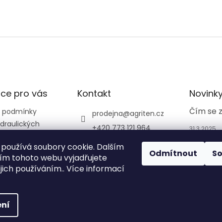
ce pro vás
Kontakt
Novink
Čím se 
 podmínky
prodejna
@
agriten.cz
draulických
+420 773 121 964
31.3.2025
+420 773 121 964
používá soubory cookie. Dalším
Odmítnout
S
agriten_prodejna_tru
m tohoto webu vyjadřujete
tnov_
ejich používáním.. Více informací
ní
na.