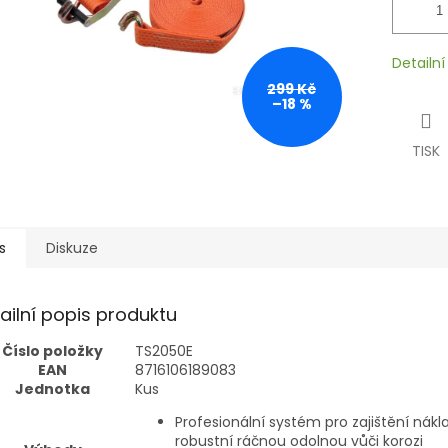
Detailn
299 Kč
–18 %
TISK
s
Diskuze
ailní popis produktu
Číslo položky
TS2050E
EAN
8716106189083
Jednotka
Kus
Profesionální systém pro zajištění nákl
robustní ráčnou odolnou vůči korozi