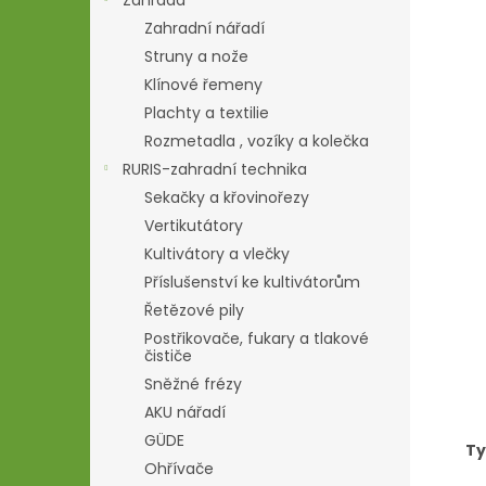
Zahrada
Zahradní nářadí
Struny a nože
Klínové řemeny
Plachty a textilie
Rozmetadla , vozíky a kolečka
RURIS-zahradní technika
Sekačky a křovinořezy
Vertikutátory
Kultivátory a vlečky
Příslušenství ke kultivátorům
Řetězové pily
Postřikovače, fukary a tlakové
čističe
Sněžné frézy
AKU nářadí
GÜDE
Ty
Ohřívače