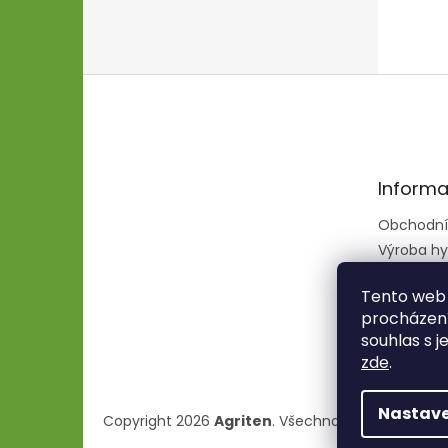
Z
á
p
a
t
Informa
í
Obchodní
Výroba hy
hadic
Tento web 
procházení
souhlas s j
zde
.
Nastave
Copyright 2026
Agriten
. Všechna práva vyhraze