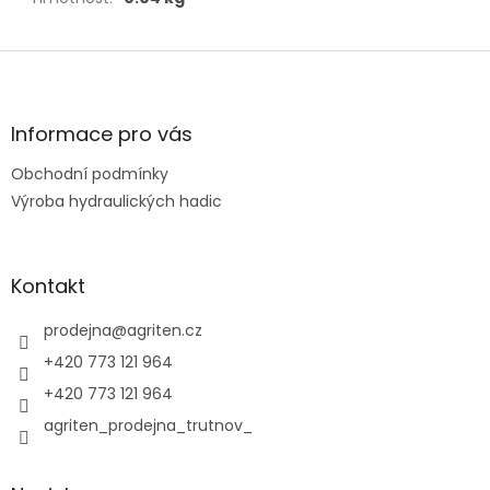
Z
á
p
a
Informace pro vás
t
Obchodní podmínky
í
Výroba hydraulických hadic
Kontakt
prodejna
@
agriten.cz
+420 773 121 964
+420 773 121 964
agriten_prodejna_trutnov_