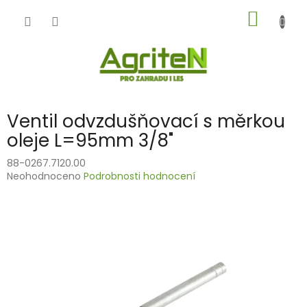
Přejít
NÁKUP
na
obsah
KOŠÍK
Ventil odvzdušňovací s měrkou
oleje L=95mm 3/8"
88-0267.7120.00
Průměrné
Neohodnoceno
Podrobnosti hodnocení
hodnocení
produktu
je
0,0
z
5
hvězdiček.