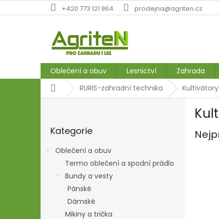
Přejít
+420 773 121 964
prodejna@agriten.cz
na
obsah
Oblečení a obuv
Lesnictví
Zahrada
Domů
RURIS-zahradní technika
Kultivátory
P
Kul
o
Přeskočit
s
Kategorie
kategorie
Nejp
t
r
Oblečení a obuv
a
Termo oblečení a spodní prádlo
n
Bundy a vesty
n
í
Pánské
p
Dámské
a
Mikiny a trička