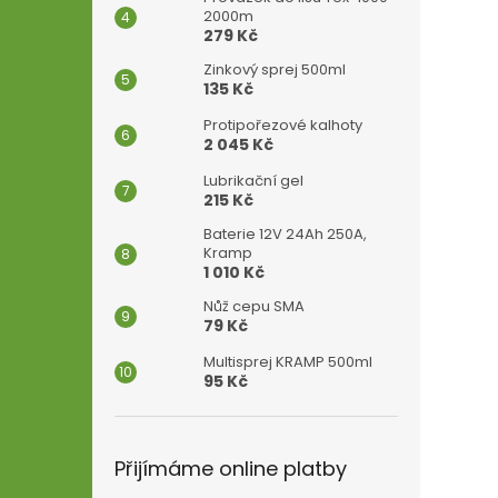
2000m
279 Kč
Zinkový sprej 500ml
135 Kč
Protipořezové kalhoty
2 045 Kč
Lubrikační gel
215 Kč
Baterie 12V 24Ah 250A,
Kramp
1 010 Kč
Nůž cepu SMA
79 Kč
Multisprej KRAMP 500ml
95 Kč
Přijímáme online platby