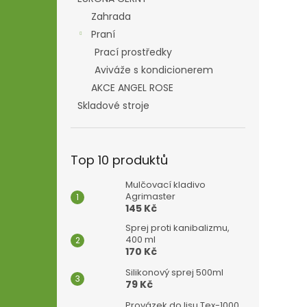
Zahrada
Praní
Prací prostředky
Aviváže s kondicionerem
AKCE ANGEL ROSE
Skladové stroje
Top 10 produktů
Mulčovací kladivo
Agrimaster
145 Kč
Sprej proti kanibalizmu,
400 ml
170 Kč
Silikonový sprej 500ml
79 Kč
Provázek do lisu Tex-1000