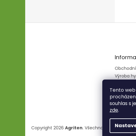
Z
á
p
a
t
Informa
í
Obchodní
Výroba hy
hadic
Tento web 
procházení
souhlas s j
zde
.
Nastave
Copyright 2026
Agriten
. Všechna práva vyhraze