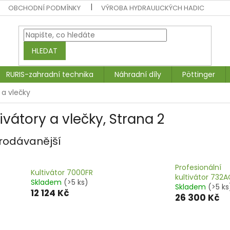
OBCHODNÍ PODMÍNKY
VÝROBA HYDRAULICKÝCH HADIC
HLEDAT
RURIS-zahradní technika
Náhradní díly
Pöttinger
 a vlečky
tivátory a vlečky
, Strana 2
rodávanější
Profesionální
Kultivátor 7000FR
kultivátor 732
Skladem
(>5 ks)
Skladem
(>5 ks
12 124 Kč
26 300 Kč