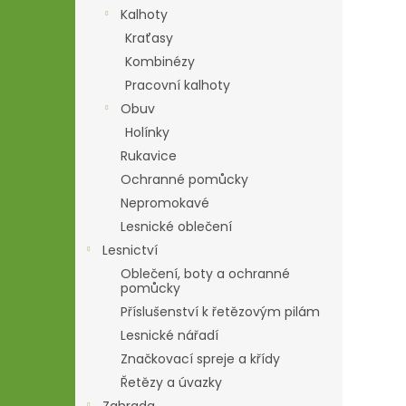
n
Kalhoty
e
Kraťasy
l
Kombinézy
Pracovní kalhoty
Obuv
Holínky
Rukavice
Ochranné pomůcky
Nepromokavé
Lesnické oblečení
Lesnictví
Oblečení, boty a ochranné
pomůcky
Příslušenství k řetězovým pilám
Lesnické nářadí
Značkovací spreje a křídy
Řetězy a úvazky