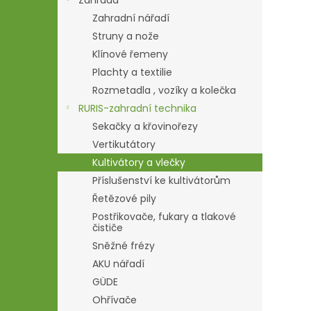
Zahrada
Zahradní nářadí
Struny a nože
Klínové řemeny
Plachty a textilie
Rozmetadla , vozíky a kolečka
RURIS-zahradní technika
Sekačky a křovinořezy
Vertikutátory
Kultivátory a vlečky
Příslušenství ke kultivátorům
Řetězové pily
Postřikovače, fukary a tlakové
čističe
Sněžné frézy
AKU nářadí
GÜDE
Ohřívače