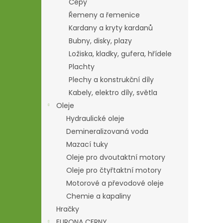
Čepy
Řemeny a řemenice
Kardany a kryty kardanů
Bubny, disky, plazy
Ložiska, kladky, gufera, hřídele
Plachty
Plechy a konstrukční díly
Kabely, elektro díly, světla
Oleje
Hydraulické oleje
Demineralizovaná voda
Mazací tuky
Oleje pro dvoutaktní motory
Oleje pro čtyřtaktní motory
Motorové a převodové oleje
Chemie a kapaliny
Hračky
EURONA CERNY