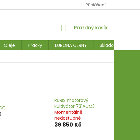
Přihlášení
NÁKUPNÍ
Prázdný košík
KOŠÍK
Oleje
Hračky
EURONA CERNY
Skladové stroje
RURIS motorový
kultivátor 731ACC3
ACC
Momentálně
)
nedostupné
39 850 Kč