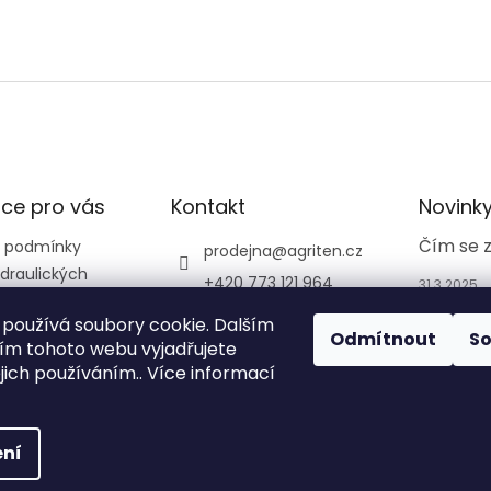
ce pro vás
Kontakt
Novink
Čím se 
 podmínky
prodejna
@
agriten.cz
draulických
+420 773 121 964
31.3.2025
+420 773 121 964
používá soubory cookie. Dalším
Odmítnout
S
agriten_prodejna_tru
m tohoto webu vyjadřujete
tnov_
ejich používáním.. Více informací
ní
na.